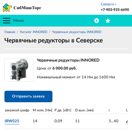
Северск
+7-903-935-6690
Меню
Главная
Каталог INNORED
Червячные редукторы INNORED
Червячные редукторы в Северске
Червячные редукторы INNORED
Цена: от
6 000.00 руб.
Номинальный момент от 14 Нм до 1600 Нм
Отправить заявку
заказной шифр
М ном. [Нм]
P дв. [кВт]
D вых. [мм]
i
Це
IRW025
14
0,09
11
5...40
6 