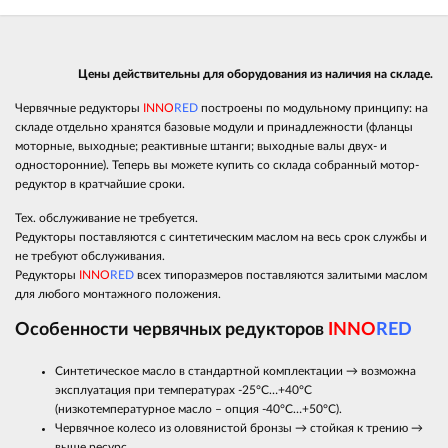
Цены действительны для оборудования из наличия на складе.
Червячные редукторы
INNO
RED
построены по модульному принципу: на
складе отдельно хранятся базовые модули и принадлежности (фланцы
моторные, выходные; реактивные штанги; выходные валы двух- и
односторонние). Теперь вы можете купить со склада собранный мотор-
редуктор в кратчайшие сроки.
Тех. обслуживание не требуется.
Редукторы поставляются с синтетическим маслом на весь срок службы и
не требуют обслуживания.
Редукторы
INNO
RED
всех типоразмеров поставляются залитыми маслом
для любого монтажного положения.
Особенности червячных редукторов
INNO
RED
Синтетическое масло в стандартной комплектации → возможна
эксплуатация при температурах -25°С…+40°С
(низкотемпературное масло – опция -40°С…+50°С).
Червячное колесо из оловянистой бронзы → стойкая к трению →
выше ресурс.