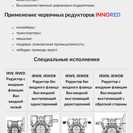
Высококачественные шариковые подшипники.
Применение червячных редукторов
INNO
RED
конвейеры;
транспортеры;
мешалки;
пищевая, упаковочная промышленность;
лебедки, приводы ворот.
Специальные исполнения
IRW, IRWD
IRWR, IRWDR
IRWE, IRWDE
IRWB, IRWDB
Редуктор с
Редуктор без
Редуктор без
Редуктор с
входным
входного фланца
входного фланца
входным фланцем
фланцем
Вал входной
Вал входной
Вал входной
Вал
выступающий
выступающий
выступающий с
входной
односторонний
двухсторонний
обратной стороны
полый