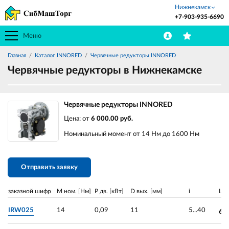
Нижнекамск
+7-903-935-6690
Меню
Главная
Каталог INNORED
Червячные редукторы INNORED
Червячные редукторы в Нижнекамске
Червячные редукторы INNORED
Цена: от
6 000.00 руб.
Номинальный момент от 14 Нм до 1600 Нм
Отправить заявку
заказной шифр
М ном. [Нм]
P дв. [кВт]
D вых. [мм]
i
Це
IRW025
14
0,09
11
5...40
6 