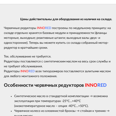
Цены действительны для оборудования из наличия на складе.
Червячные редукторы
INNO
RED
построены по модульному принципу: на
складе отдельно хранятся базовые модули и принадлежности (фланцы
моторные, выходные; реактивные штанги; выходные валы двух- и
односторонние). Теперь вы можете купить со склада собранный мотор-
редуктор в кратчайшие сроки.
Тех. обслуживание не требуется.
Редукторы поставляются с синтетическим маслом на весь срок службы и
не требуют обслуживания.
Редукторы
INNO
RED
всех типоразмеров поставляются залитыми маслом
для любого монтажного положения.
Особенности червячных редукторов
INNO
RED
Синтетическое масло в стандартной комплектации → возможна
эксплуатация при температурах -25°С…+40°С
(низкотемпературное масло – опция -40°С…+50°С).
Червячное колесо из оловянистой бронзы → стойкая к трению →
выше ресурс.