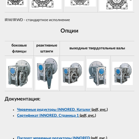
IRW/IRWD - стандартное исполнение
Опции
боковые
реактивные
выходные твердотельные валы
фланцы
штанги
Документация:
Червячные редукторы INNORED. Каталог
(pdf, рус.)
Сертификат INNORED. Страница 1
(pdf, рус.)
Паспорт червячные редукторы INNORED
(pdf, рус.)