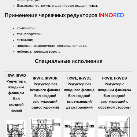
Высококачественные шариковые подшипники.
Применение червячных редукторов
INNO
RED
конвейеры;
транспортеры;
мешалки;
пищевая, упаковочная промышленность;
лебедки, приводы ворот.
Специальные исполнения
IRW, IRWD
IRWR, IRWDR
IRWE, IRWDE
IRWB, IRWDB
Редуктор с
Редуктор без
Редуктор без
Редуктор с
входным
входного фланца
входного фланца
входным фланцем
фланцем
Вал входной
Вал входной
Вал входной
Вал
выступающий
выступающий
выступающий с
входной
односторонний
двухсторонний
обратной стороны
полый