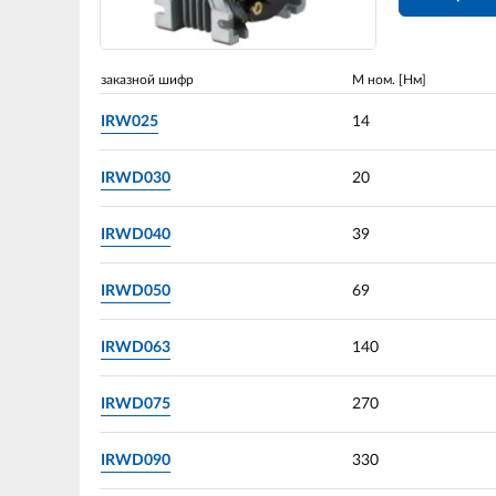
заказной шифр
М ном. [Нм]
IRW025
14
IRWD030
20
IRWD040
39
IRWD050
69
IRWD063
140
IRWD075
270
IRWD090
330