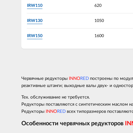
IRW110
620
IRW130
1050
IRW150
1600
Червячные редукторы
INNO
RED
построены по модуль
реактивные штанги; выходные валы двух- и одностор
Тех. обслуживание не требуется.
Редукторы поставляются с синтетическим маслом на
Редукторы
INNO
RED
всех типоразмеров поставляют
Особенности червячных редукторов
IN