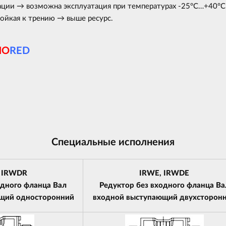
ации → возможна эксплуатация при температурах -25°С…+40°С 
ойкая к трению → выше ресурс.
NO
RED
Специальные исполнения
 IRWDR
IRWE, IRWDE
одного фланца Вал
Редуктор без входного фланца Ва
щий односторонний
входной выступающий двухсторон