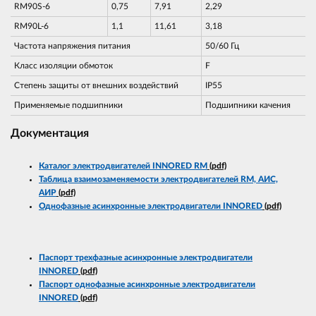
RM90S-6
0,75
7,91
2,29
RM90L-6
1,1
11,61
3,18
Частота напряжения питания
50/60 Гц
Класс изоляции обмоток
F
Степень защиты от внешних воздействий
IP55
Применяемые подшипники
Подшипники качения
Документация
Каталог электродвигателей INNORED RM
(pdf)
Таблица взаимозаменяемости электродвигателей RM, АИС,
АИР
(pdf)
Однофазные асинхронные электродвигатели INNORED
(pdf)
Паспорт трехфазные асинхронные электродвигатели
INNORED
(pdf)
Паспорт однофазные асинхронные электродвигатели
INNORED
(pdf)