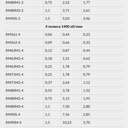
RM80M1-2
0,75
2,52
1,77
RM80M2-2
1,1
3,71
2,61
RM90S-2
1,5
5,03
3,46
4 полюса 1400 об/мин
RM561-4
0,06
0,44
0,23
RM562-4
0,09
0,66
0,33
RM63M1-4
0,12
0,87
0,44
RM63M2-4
0,18
1,31
0,62
RM63M3-4
0,25
1,78
0,79
RM71M1-4
0,25
1,78
0,79
RM71M2-4
0,37
2,64
1,12
RM80M1-4
0,55
3,78
1,52
RM80M2-4
0,75
5,15
1,95
RM80M3-4
1,1
7,50
2,80
RM90S-4
1,1
7,56
2,85
RM90M-4
1,5
10,23
3,70