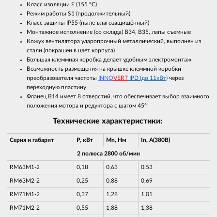
Класс изоляции F (155 °С)
Режим работы S1 (продолжительный)
Класс защиты IP55 (пыле-влагозащищённый)
Монтажное исполнение (со склада) В34, В35, лапы съемные
Кожух вентилятора ударопрочный металлический, выполнен из
стали (покрашен в цвет корпуса)
Большая клеммная коробка делает удобным электромонтаж
Возможность размещения на крышке клеммной коробки
преобразователя частоты
INNO
VERT
IPD (до 11кВт)
через
переходную пластину
Фланец В14 имеет 8 отверстий, что обеспечивает выбор взаимного
положения мотора и редуктора с шагом 45°
Технические характеристики:
Серия и габарит
P, кВт
Mn, Нм
In, A(380В)
2 полюса 2800 об/мин
RM63M1-2
0,18
0,63
0,53
RM63M2-2
0,25
0,88
0,69
RM71M1-2
0,37
1,28
1,01
RM71M2-2
0,55
1,88
1,38