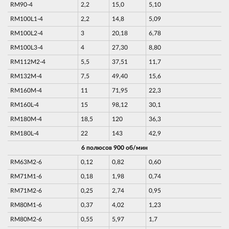
RM90-4
2,2
15,0
5,10
RM100L1-4
2,2
14,8
5,09
RM100L2-4
3
20,18
6,78
RM100L3-4
4
27,30
8,80
RM112M2-4
5,5
37,51
11,7
RM132M-4
7,5
49,40
15,6
RM160M-4
11
71,95
22,3
RM160L-4
15
98,12
30,1
RM180M-4
18,5
120
36,3
RM180L-4
22
143
42,9
6 полюсов 900 об/мин
RM63M2-6
0,12
0,82
0,60
RM71M1-6
0,18
1,98
0,74
RM71M2-6
0,25
2,74
0,95
RM80M1-6
0,37
4,02
1,23
RM80M2-6
0,55
5,97
1,7