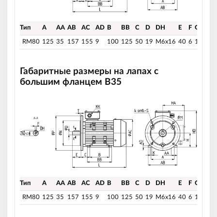
Тип
A
AA
AB
AC
AD
B
BB
C
D
DH
E
F
G
G
RM80
125
35
157
155
9
100
125
50
19
M6x16
40
6
15,5
21
Габаритные размеры на лапах с
большим фланцем B35
Тип
A
AA
AB
AC
AD
B
BB
C
D
DH
E
F
G
G
RM80
125
35
157
155
9
100
125
50
19
M6x16
40
6
15,5
21