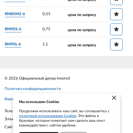
RM80M2-6
0,55
цена по запросу
RM90S-6
0,75
цена по запросу
RM90L-6
1,1
цена по запросу
© 2026 Официальный дилер Innored
Политика конфиденциальности
×
Файлы cookie
Мы используем Cookies
Телефон:
+7-903-935-6690
Продолжая использовать наш сайт, вы соглашаетесь с
политикой использования Cookies
. Это файлы в
Электронная почта:
smt21@bk.ru
браузере, которые помогают нам сделать ваш опыт
взаимодействия с сайтом удобнее.
Сайт:
smt21.ru