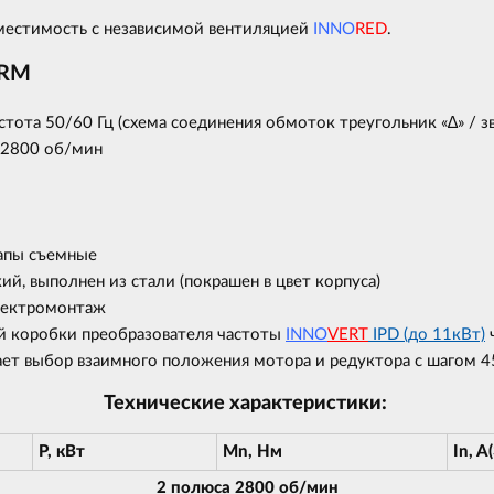
вместимость с независимой вентиляцией
INNO
RED
.
 RM
тота 50/60 Гц (схема соединения обмоток треугольник «∆» / зв
 2800 об/мин
лапы съемные
й, выполнен из стали (покрашен в цвет корпуса)
лектромонтаж
 коробки преобразователя частоты
INNO
VERT
IPD (до 11кВт)
ч
ает выбор взаимного положения мотора и редуктора с шагом 4
Технические характеристики:
P, кВт
Mn, Нм
In, A
2 полюса 2800 об/мин