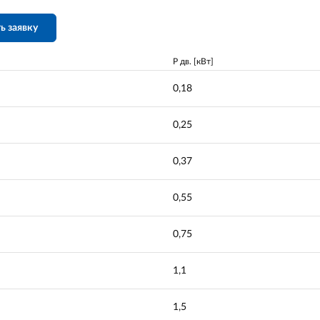
ь заявку
P дв. [кВт]
0,18
0,25
0,37
0,55
0,75
1,1
1,5