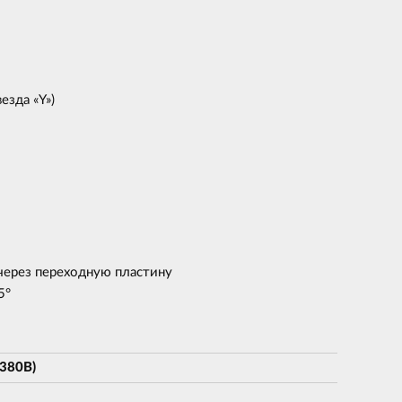
езда «Y»)
ерез переходную пластину
5°
(380В)