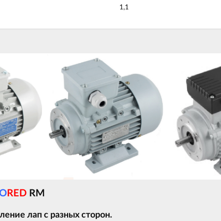
1,1
O
RED
RM
ение лап с разных сторон.