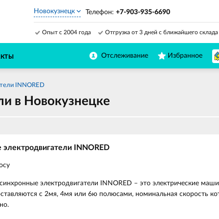
Новокузнецк
Телефон:
+7-903-935-6690
Опыт с 2004 года
Отгрузка от 3 дней с ближайшего склада
Отслеживание
Избранное
АКТЫ
атели INNORED
ли в Новокузнецке
е электродвигатели INNORED
осу
асинхронные электродвигатели INNORED – это электрические машин
ставляются с 2мя, 4мя или 6ю полюсами, номинальная скорость ко
но.