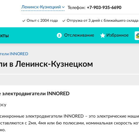
Ленинск-Кузнецкий
Телефон:
+7-903-935-6690
Опыт с 2004 года
Отгрузка от 3 дней с ближайшего склада
Отслеживание
Избранное
АКТЫ
атели INNORED
ли в Ленинск-Кузнецком
е электродвигатели INNORED
осу
асинхронные электродвигатели INNORED – это электрические машин
ставляются с 2мя, 4мя или 6ю полюсами, номинальная скорость ко
но.