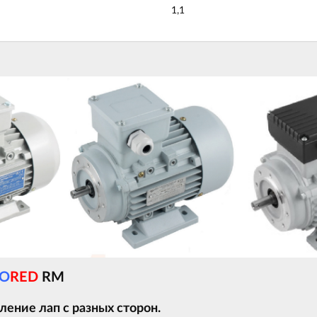
1,1
O
RED
RM
ение лап с разных сторон.