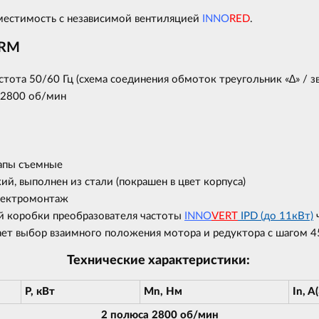
вместимость с независимой вентиляцией
INNO
RED
.
 RM
тота 50/60 Гц (схема соединения обмоток треугольник «∆» / зв
 2800 об/мин
лапы съемные
й, выполнен из стали (покрашен в цвет корпуса)
лектромонтаж
 коробки преобразователя частоты
INNO
VERT
IPD (до 11кВт)
ч
ает выбор взаимного положения мотора и редуктора с шагом 4
Технические характеристики:
P, кВт
Mn, Нм
In, A
2 полюса 2800 об/мин