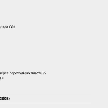
езда «Y»)
ерез переходную пластину
5°
(380В)