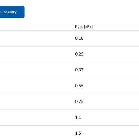
ь заявку
P дв. [кВт]
0,18
0,25
0,37
0,55
0,75
1,1
1,5