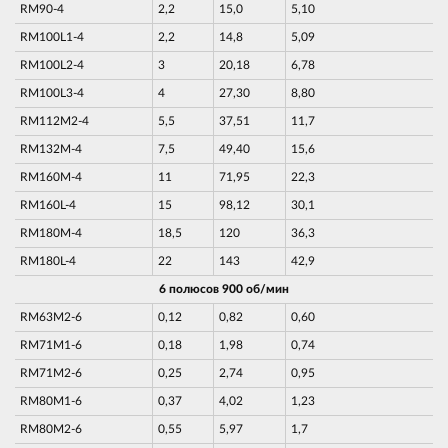
RM90-4
2,2
15,0
5,10
RM100L1-4
2,2
14,8
5,09
RM100L2-4
3
20,18
6,78
RM100L3-4
4
27,30
8,80
RM112M2-4
5,5
37,51
11,7
RM132M-4
7,5
49,40
15,6
RM160M-4
11
71,95
22,3
RM160L-4
15
98,12
30,1
RM180M-4
18,5
120
36,3
RM180L-4
22
143
42,9
6 полюсов 900 об/мин
RM63M2-6
0,12
0,82
0,60
RM71M1-6
0,18
1,98
0,74
RM71M2-6
0,25
2,74
0,95
RM80M1-6
0,37
4,02
1,23
RM80M2-6
0,55
5,97
1,7