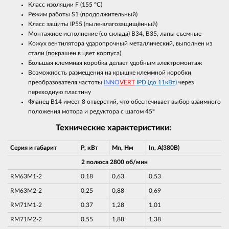
Класс изоляции F (155 °С)
Режим работы S1 (продолжительный)
Класс защиты IP55 (пыле-влагозащищённый)
Монтажное исполнение (со склада) В34, В35, лапы съемные
Кожух вентилятора ударопрочный металлический, выполнен из
стали (покрашен в цвет корпуса)
Большая клеммная коробка делает удобным электромонтаж
Возможность размещения на крышке клеммной коробки
преобразователя частоты
INNO
VERT
IPD (до 11кВт)
через
переходную пластину
Фланец В14 имеет 8 отверстий, что обеспечивает выбор взаимного
положения мотора и редуктора с шагом 45°
Технические характеристики:
Серия и габарит
P, кВт
Mn, Нм
In, A(380В)
2 полюса 2800 об/мин
RM63M1-2
0,18
0,63
0,53
RM63M2-2
0,25
0,88
0,69
RM71M1-2
0,37
1,28
1,01
RM71M2-2
0,55
1,88
1,38