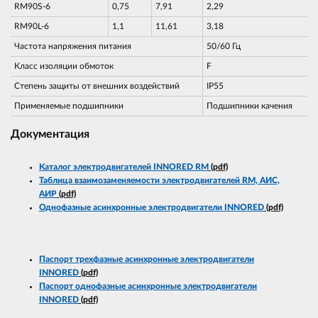
RM90S-6
0,75
7,91
2,29
RM90L-6
1,1
11,61
3,18
Частота напряжения питания
50/60 Гц
Класс изоляции обмоток
F
Степень защиты от внешних воздействий
IP55
Применяемые подшипники
Подшипники качения
Документация
Каталог электродвигателей INNORED RM
(pdf)
Таблица взаимозаменяемости электродвигателей RM, АИС,
АИР
(pdf)
Однофазные асинхронные электродвигатели INNORED
(pdf)
Паспорт трехфазные асинхронные электродвигатели
INNORED
(pdf)
Паспорт однофазные асинхронные электродвигатели
INNORED
(pdf)