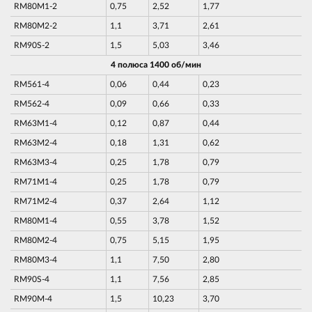
RM80M1-2
0,75
2,52
1,77
RM80M2-2
1,1
3,71
2,61
RM90S-2
1,5
5,03
3,46
4 полюса 1400 об/мин
RM561-4
0,06
0,44
0,23
RM562-4
0,09
0,66
0,33
RM63M1-4
0,12
0,87
0,44
RM63M2-4
0,18
1,31
0,62
RM63M3-4
0,25
1,78
0,79
RM71M1-4
0,25
1,78
0,79
RM71M2-4
0,37
2,64
1,12
RM80M1-4
0,55
3,78
1,52
RM80M2-4
0,75
5,15
1,95
RM80M3-4
1,1
7,50
2,80
RM90S-4
1,1
7,56
2,85
RM90M-4
1,5
10,23
3,70