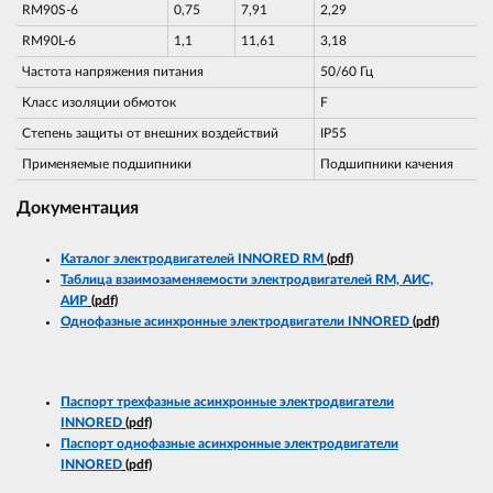
RM90S-6
0,75
7,91
2,29
RM90L-6
1,1
11,61
3,18
Частота напряжения питания
50/60 Гц
Класс изоляции обмоток
F
Степень защиты от внешних воздействий
IP55
Применяемые подшипники
Подшипники качения
Документация
Каталог электродвигателей INNORED RM
(pdf)
Таблица взаимозаменяемости электродвигателей RM, АИС,
АИР
(pdf)
Однофазные асинхронные электродвигатели INNORED
(pdf)
Паспорт трехфазные асинхронные электродвигатели
INNORED
(pdf)
Паспорт однофазные асинхронные электродвигатели
INNORED
(pdf)