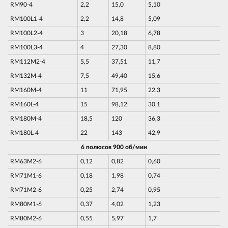
RM90-4
2,2
15,0
5,10
RM100L1-4
2,2
14,8
5,09
RM100L2-4
3
20,18
6,78
RM100L3-4
4
27,30
8,80
RM112M2-4
5,5
37,51
11,7
RM132M-4
7,5
49,40
15,6
RM160M-4
11
71,95
22,3
RM160L-4
15
98,12
30,1
RM180M-4
18,5
120
36,3
RM180L-4
22
143
42,9
6 полюсов 900 об/мин
RM63M2-6
0,12
0,82
0,60
RM71M1-6
0,18
1,98
0,74
RM71M2-6
0,25
2,74
0,95
RM80M1-6
0,37
4,02
1,23
RM80M2-6
0,55
5,97
1,7