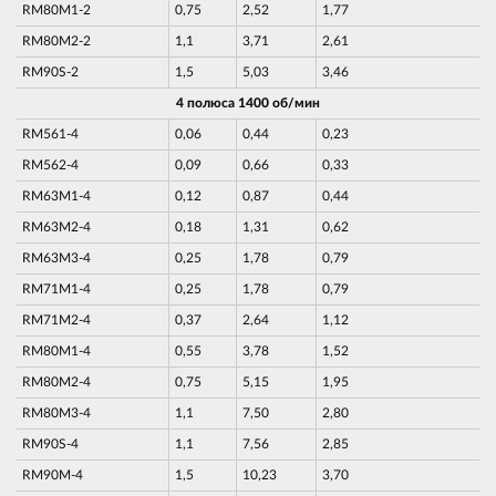
RM80M1-2
0,75
2,52
1,77
RM80M2-2
1,1
3,71
2,61
RM90S-2
1,5
5,03
3,46
4 полюса 1400 об/мин
RM561-4
0,06
0,44
0,23
RM562-4
0,09
0,66
0,33
RM63M1-4
0,12
0,87
0,44
RM63M2-4
0,18
1,31
0,62
RM63M3-4
0,25
1,78
0,79
RM71M1-4
0,25
1,78
0,79
RM71M2-4
0,37
2,64
1,12
RM80M1-4
0,55
3,78
1,52
RM80M2-4
0,75
5,15
1,95
RM80M3-4
1,1
7,50
2,80
RM90S-4
1,1
7,56
2,85
RM90M-4
1,5
10,23
3,70