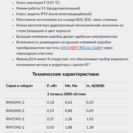
Класс изоляции F (155 °С)
Режим работы S1 (продолжительный)
Класс защиты IP55 (пыле-влагозащищённый)
Монтажное исполнение (со склада) В34, В35, лапы съемные
Кожух вентилятора ударопрочный металлический, выполнен из
стали (покрашен в цвет корпуса)
Большая клеммная коробка делает удобным электромонтаж
Возможность размещения на крышке клеммной коробки
преобразователя частоты
INNO
VERT
IPD (до 11кВт)
через
переходную пластину
Фланец В14 имеет 8 отверстий, что обеспечивает выбор взаимного
положения мотора и редуктора с шагом 45°
Технические характеристики:
Серия и габарит
P, кВт
Mn, Нм
In, A(380В)
2 полюса 2800 об/мин
RM63M1-2
0,18
0,63
0,53
RM63M2-2
0,25
0,88
0,69
RM71M1-2
0,37
1,28
1,01
RM71M2-2
0,55
1,88
1,38