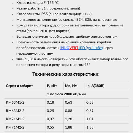
Класс изоляции F (155 °С)
Режим работы S1 (продолжительный)
Класс защиты IP55 (пыле-влагозащищённый)
Монтажное исполнение (со склада) В34, В35, лапы съемные
Кожух вентилятора ударопрочный металлический, выполнен из
стали (покрашен в цвет корпуса)
Большая клеммная коробка делает удобным электромонтаж
Возможность размещения на крышке клеммной коробки
преобразователя частоты
INNO
VERT
IPD (до 11кВт)
через
переходную пластину
Фланец В14 имеет 8 отверстий, что обеспечивает выбор взаимного
положения мотора и редуктора с шагом 45°
Технические характеристики:
Серия и габарит
P, кВт
Mn, Нм
In, A(380В)
2 полюса 2800 об/мин
RM63M1-2
0,18
0,63
0,53
RM63M2-2
0,25
0,88
0,69
RM71M1-2
0,37
1,28
1,01
RM71M2-2
0,55
1,88
1,38