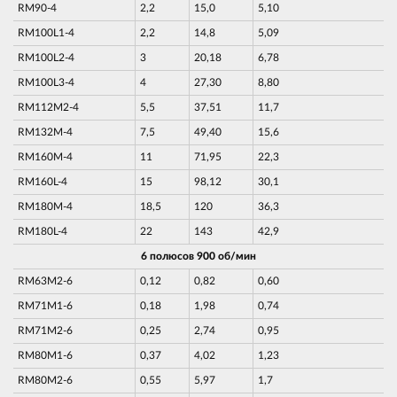
RM90-4
2,2
15,0
5,10
RM100L1-4
2,2
14,8
5,09
RM100L2-4
3
20,18
6,78
RM100L3-4
4
27,30
8,80
RM112M2-4
5,5
37,51
11,7
RM132M-4
7,5
49,40
15,6
RM160M-4
11
71,95
22,3
RM160L-4
15
98,12
30,1
RM180M-4
18,5
120
36,3
RM180L-4
22
143
42,9
6 полюсов 900 об/мин
RM63M2-6
0,12
0,82
0,60
RM71M1-6
0,18
1,98
0,74
RM71M2-6
0,25
2,74
0,95
RM80M1-6
0,37
4,02
1,23
RM80M2-6
0,55
5,97
1,7