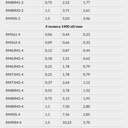
RM80M1-2
0,75
2,52
1,77
RM80M2-2
1,1
3,71
2,61
RM90S-2
1,5
5,03
3,46
4 полюса 1400 об/мин
RM561-4
0,06
0,44
0,23
RM562-4
0,09
0,66
0,33
RM63M1-4
0,12
0,87
0,44
RM63M2-4
0,18
1,31
0,62
RM63M3-4
0,25
1,78
0,79
RM71M1-4
0,25
1,78
0,79
RM71M2-4
0,37
2,64
1,12
RM80M1-4
0,55
3,78
1,52
RM80M2-4
0,75
5,15
1,95
RM80M3-4
1,1
7,50
2,80
RM90S-4
1,1
7,56
2,85
RM90M-4
1,5
10,23
3,70