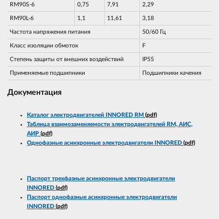
RM90S-6
0,75
7,91
2,29
RM90L-6
1,1
11,61
3,18
Частота напряжения питания
50/60 Гц
Класс изоляции обмоток
F
Степень защиты от внешних воздействий
IP55
Применяемые подшипники
Подшипники качения
Документация
Каталог электродвигателей INNORED RM
(pdf)
Таблица взаимозаменяемости электродвигателей RM, АИС,
АИР
(pdf)
Однофазные асинхронные электродвигатели INNORED
(pdf)
Паспорт трехфазные асинхронные электродвигатели
INNORED
(pdf)
Паспорт однофазные асинхронные электродвигатели
INNORED
(pdf)