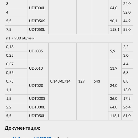
3
24,0
UDT030L
64,0
4
32,0
5,5
UDT050S
90,1
44,9
7,5
UDT050L
118,1
59,0
n1 = 900 об/мин
0,18
2,2
UDL005
5,9
0,25
3,0
0,37
4,4
UDL010
11,9
0,55
6,8
0,75
0,143-0,714
129
643
8,8
UDT020
24,0
1,1
13,0
1,5
UDT030S
36,0
17,9
2,2
UDT030L
64,0
26,4
5,5
UDT050L
118,1
61,0
Документация: