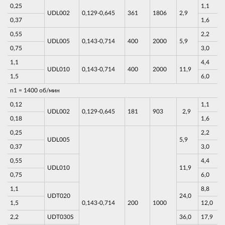
0,25
1,1
UDL002
0,129-0,645
361
1806
2,9
0,37
1,6
0,55
2,2
UDL005
0,143-0,714
400
2000
5,9
0,75
3,0
1,1
4,4
UDL010
0,143-0,714
400
2000
11,9
1,5
6,0
n1 = 1400 об/мин
0,12
1,1
UDL002
0,129-0,645
181
903
2,9
0,18
1,6
0,25
2,2
UDL005
5,9
0,37
3,0
0,55
4,4
UDL010
11,9
0,75
6,0
1,1
8,8
UDT020
24,0
1,5
0,143-0,714
200
1000
12,0
2,2
UDT030S
36,0
17,9