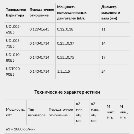
Мощность
Диаметр
Типоразмер
Передаточное
присоединяемых
выходного
Вариатора
отношение
двигателей (кВт)
вала (мм)
UDL002-
0,129-0,645
0,12..0,18
11
63B5
UDL005-
0,143-0,714
0,25...0,37
14
71B5
UDL010-
0,143-0,714
0,55...0,75
19
80B5
UDT020-
0,143-0,714
1,1...1,5
24
90B5
Технические характеристики
n2
n2
М
М
Мощность,
Тип
Передаточное
мин,
макс,
макс.,
мин.,
кВт
вариатора
отношение, i
об/
об/
Н*м
Н*м
мин.
мин.
n1 = 2800 об/мин