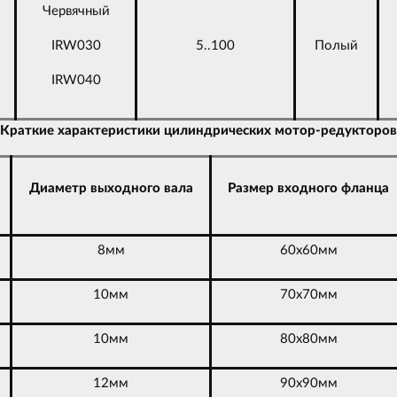
Червячный
IRW030
5..100
Полый
IRW040
Краткие характеристики цилиндрических мотор-редукторов
Диаметр выходного вала
Размер входного фланца
8мм
60х60мм
10мм
70х70мм
10мм
80х80мм
12мм
90х90мм