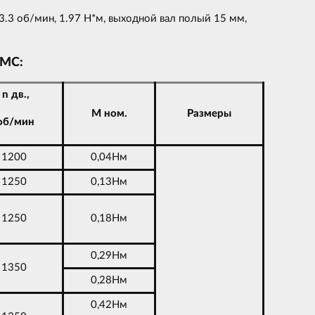
.3 об/мин, 1.97 Н*м, выходной вал полый 15 мм,
 МС:
n дв.,
M ном.
Размеры
об/мин
1200
0,04Нм
1250
0,13Нм
1250
0,18Нм
0,29Нм
1350
0,28Нм
0,42Нм