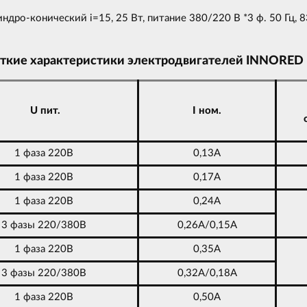
о-конический i=15, 25 Вт, питание 380/220 В *3 ф. 50 Гц, 83
ткие характеристики электродвигателей INNORED
U пит.
I ном.
1 фаза 220В
0,13А
1 фаза 220В
0,17А
1 фаза 220В
0,24А
3 фазы 220/380В
0,26А/0,15А
1 фаза 220В
0,35А
3 фазы 220/380В
0,32А/0,18А
1 фаза 220В
0,50А