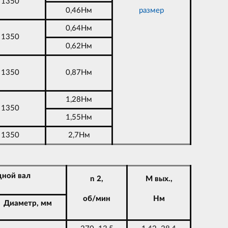
1350
0,46Нм
размер
0,64Нм
1350
0,62Нм
1350
0,87Нм
1,28Нм
1350
1,55Нм
1350
2,7Нм
ной вал
n 2,
M вых.,
об/мин
Нм
Диаметр, мм