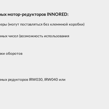
ных мотор-редукторов
INNO
RED
:
еры (могут поставляться без клеммной коробки)
ных чисел (возможность использования
вки оборотов
ячных редукторов IRW030, IRW040 или