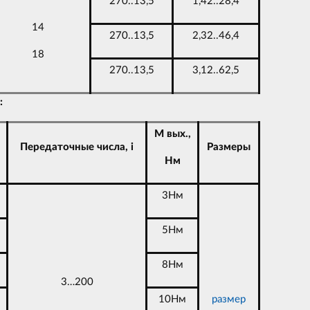
270..13,5
1,42..28,4
14
270..13,5
2,32..46,4
18
270..13,5
3,12..62,5
:
M вых.,
Передаточные числа, i
Размеры
Нм
3Нм
5Нм
8Нм
3…200
10Нм
ра
змер