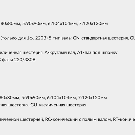
 4:80х80мм, 5:90х90мм, 6:104x104мм, 7:120x120мм
(только для 1ф. 220B) 5 тип вала: GN-стандартная шестерня, G
величенная шестерня, А-круглый вал, А1-паз под шпонку
 3 фазы 220/380B
4:80x80мм, 5:90х90мм, 6:104х104мм, 7:120х120мм
тная шестерня, GU-увеличенная шестерня
еличенной шестерней, RC-конический с полым валом, RT-кони