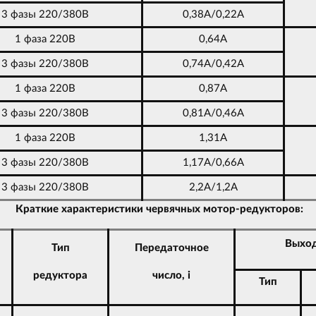
3 фазы 220/380В
0,38А/0,22А
1 фаза 220В
0,64А
3 фазы 220/380В
0,74А/0,42А
1 фаза 220В
0,87А
3 фазы 220/380В
0,81А/0,46А
1 фаза 220В
1,31А
3 фазы 220/380В
1,17А/0,66А
3 фазы 220/380В
2,2А/1,2А
Краткие характеристики червячных мотор-редукторов:
Выход
Тип
Передаточное
редуктора
число, i
Тип