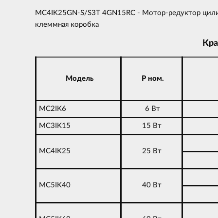
MC4IK25GN-S/S3T 4GN15RC - Мотор-редуктор цилиндр
клеммная коробка
Кра
Модель
P ном.
MC2IK6
6 Вт
MC3IK15
15 Вт
MC4IK25
25 Вт
MC5IK40
40 Вт