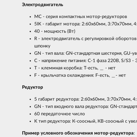
Электродвигатель
MC - серия компактных мотор-редукторов
5IK - габарит мотора: 2:60х60мм, 3:70х70мм,
40 - мощность (Вт)
R - электродвигатель с регулировкой оборотов 
шпонку
GN - тип вала: GN-стандартная шестерня, GU-у
C - напряжение питания: С-1 фаза 220B, S/S3 -
T - клеммная коробка: Т-есть, ＿ - нет
F - крыльчатка охлаждения: F-есть, ＿- нет
Редуктор
5 габарит редуктора: 2:60х60мм, 3:70х70мм, 
GN - тип входного вала редуктора: GN-стандар
60 передаточное число
K тип редуктора: К-соосный, КВ-соосный с ув
Пример условного обозначения мотор-редуктора
: