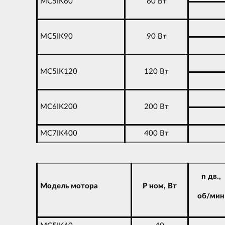
MC5IK60
60 Вт
MC5IK90
90 Вт
MC5IK120
120 Вт
MC6IK200
200 Вт
MC7IK400
400 Вт
n дв.,
Модель мотора
P ном, Вт
об/мин