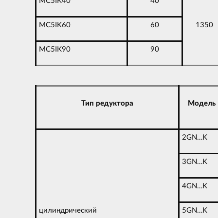
MC5IK40
40
MC5IK60
60
1350
MC5IK90
90
Тип редуктора
Модель
2GN…K
3GN…K
4GN…K
цилиндрический
5GN…K