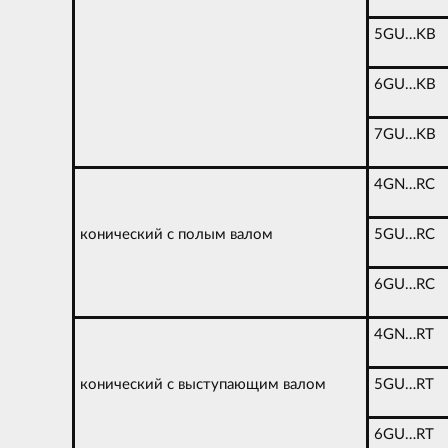
5GU…KB
6GU…KB
7GU…KB
4GN…RC
конический с полым валом
5GU…RC
6GU…RC
4GN…RT
конический с выступающим валом
5GU…RT
6GU…RT