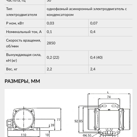
Частота, Гц
50
Тип
однофазный асинхронный электродвигатель с
электродвигателя
конденсатором
Р ном, кВт
0,03
0,07
Номинальный ток, А
0,1
0,4
Скорость вращения,
2850
об/мин
Вынуждающая сила,
0,2 (22)
0,4 (40)
кН (кг)
Вес, кг
2,2
2,4
РАЗМЕРЫ, ММ