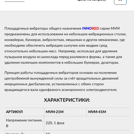
Площадочные вибраторы общего назначения
INNO
RED
серии MVM
предназначены для использования на небольших вибрационных столах,
конвейерах, бункерах, вибролотках, мешалках и других механизмах, где
необходимо обеспечить вибрацию сыпучих или жидких сред
относительно небольших масс. Например, используя для удаления
пузырьков воздуха из шоколада перед разливом в формы, а также для
удаления налипших компонентов в небольших бункерах, дозаторах.
Принцип работы площадочных вибраторов основан на получении
центробежной вынужденной силы за счёт вращательных движений
инерционных дисбалансов, установленных с обеих сторон
вращающегося вала однофазного асинхронного электродвигателя.
ХАРАКТЕРИСТИКИ:
АРТИКУЛ
MVM-21M
MVM-41M
Напряжение питания,
220, 1 фаза
В