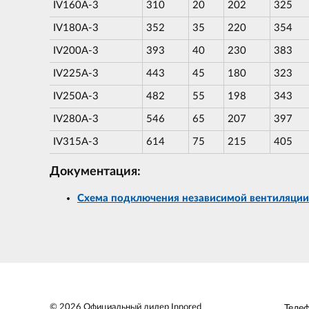
IV160A-3
310
20
202
325
IV180A-3
352
35
220
354
IV200A-3
393
40
230
383
IV225A-3
443
45
180
323
IV250A-3
482
55
198
343
IV280A-3
546
65
207
397
IV315A-3
614
75
215
405
Документация:
Схема подключения независимой вентиляции
© 2026 Официальный дилер Innored
Теле