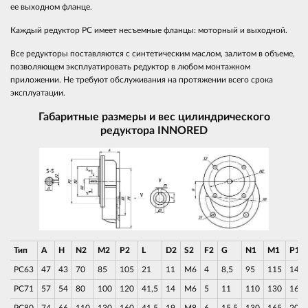
ее выходном фланце.
Каждый редуктор РС имеет несъемные фланцы: моторный и выходной.
Все редукторы поставляются с синтетическим маслом, залитом в объеме,
позволяющем эксплуатировать редуктор в любом монтажном
приложении. Не требуют обслуживания на протяжении всего срока
эксплуатации.
Габаритные размеры и вес цилиндрического
редуктора
INNO
RED
Тип
A
H
N2
М2
P2
L
D2
S2
F2
G
N1
M1
P1
PC63
47
43
70
85
105
21
11
M6
4
8,5
95
115
140
PC71
57
54
80
100
120
41,5
14
M6
5
11
110
130
160
PC80
74
66
110
130
160
41,5
19
M8
6
15,5
130
165
200