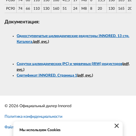
PC90
74
66
110
130
160
51
24
M8
8
20
130
165
200
Документация:
Одноступенчатые цилиндрические редукторы INNORED. 13 стр.
Каталога
.(pdf, рус.)
Скрутки цилиндрических (PC) и червячных (IRW) редукторов
(pdf,
рус.)
Сертификат INNORED. Страница 1
(pdf, рус.)
© 2026 Официальный дилер Innored
Политика конфиденциальности
×
Файлы cookie
Мы используем Cookies