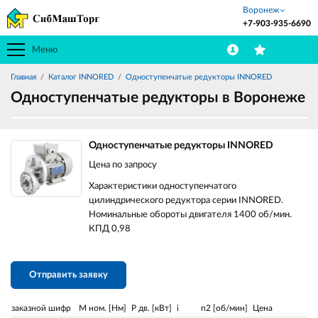
Воронеж
+7-903-935-6690
Меню
Главная
Каталог INNORED
Одноступенчатые редукторы INNORED
Одноступенчатые редукторы в Воронеже
Одноступенчатые редукторы INNORED
Цена по запросу
Характеристики одноступенчатого
цилиндрического редуктора серии INNORED.
Номинальные обороты двигателя 1400 об/мин.
КПД 0,98
Отправить заявку
заказной шифр
М ном. [Нм]
P дв. [кВт]
i
n2 [об/мин]
Цена