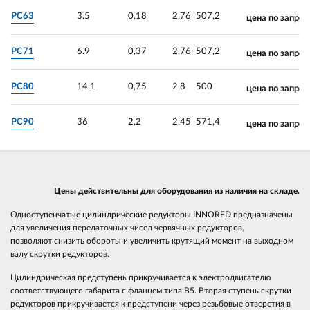
PC63
3.5
0,18
2,76
507,2
цена по запрос
PC71
6.9
0,37
2,76
507,2
цена по запрос
PC80
14.1
0,75
2,8
500
цена по запрос
PC90
36
2,2
2,45
571,4
цена по запрос
Цены действительны для оборудования из наличия на складе.
Одноступенчатые цилиндрические редукторы INNORED предназначены
для увеличения передаточных чисел червячных редукторов,
позволяют снизить обороты и увеличить крутящий момент на выходном
валу скрутки редукторов.
Цилиндрическая предступень прикручивается к электродвигателю
соответствующего габарита с фланцем типа B5. Вторая ступень скрутки
редукторов прикручивается к предступени через резьбовые отверстия в