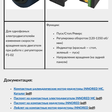
Функции:
Для однофазных
Пуск/Стоп/Реверс
электродвигателейи
Регулировка оборотов (120-1350 об/
изменения скорости
мин)
вращения вала двигателя
Индикатор (красный — стоп,
при работе с регулятором
зеленый — пуск)
FS-02
Направление вращения (на задней
панели)
Документация:
Компактные цилиндрические мотор-редукторы INNORED MC.
Каталог
(pdf)
Паспорт на компактные электродвигатели INNORED MC
(pdf)
Паспорт на компактные редукторы INNORED
(pdf)
Лефлет на компактные мотор-редукторы INNORED
(pdf)