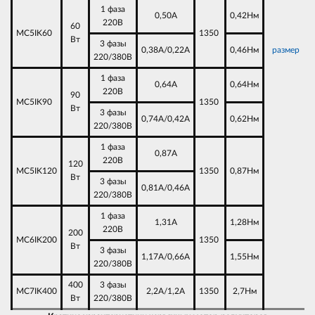
1 фаза
0,50А
0,42Нм
220В
60
MC5IK60
1350
Вт
3 фазы
0,38А/0,22А
0,46Нм
размер
220/380В
1 фаза
0,64А
0,64Нм
220В
90
MC5IK90
1350
Вт
3 фазы
0,74А/0,42А
0,62Нм
220/380В
1 фаза
0,87А
220В
120
MC5IK120
1350
0,87Нм
Вт
3 фазы
0,81А/0,46А
220/380В
1 фаза
1,31А
1,28Нм
220В
200
MC6IK200
1350
Вт
3 фазы
1,17А/0,66А
1,55Нм
220/380В
400
3 фазы
MC7IK400
2,2А/1,2А
1350
2,7Нм
Вт
220/380В