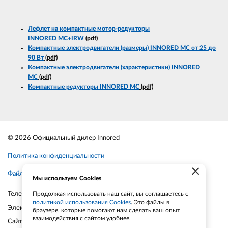
Лефлет на компактные мотор-редукторы
INNORED
MC
+IRW
(pdf)
Компактные электродвигатели (размеры) INNORED MC от 25 до
90 Вт
(pdf)
Компактные электродвигатели (характеристики) INNORED
MC
(pdf)
Компактные редукторы INNORED MC
(pdf)
© 2026 Официальный дилер Innored
Политика конфиденциальности
×
Файлы cookie
Мы используем Cookies
Телефон:
+7-903-935-6690
Продолжая использовать наш сайт, вы соглашаетесь с
политикой использования Cookies
. Это файлы в
Электронная почта:
smt21@bk.ru
браузере, которые помогают нам сделать ваш опыт
взаимодействия с сайтом удобнее.
Сайт:
smt21.ru