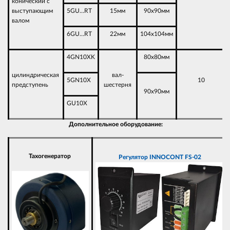
конический с
выступающим
5GU…RT
15мм
90х90мм
валом
6GU…RT
22мм
104х104мм
4GN10XK
80х80мм
цилиндрическая
вал-
5GN10X
10
предступень
шестерня
90х90мм
GU10X
Дополнительное оборудование:
Тахогенератор
Регулятор
INNOCONT FS-02