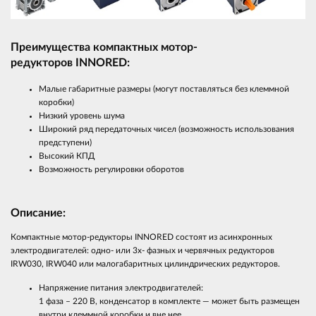
Преимущества компактных мотор-
редукторов
INNO
RED
:
Малые габаритные размеры (могут поставляться без клеммной
коробки)
Низкий уровень шума
Широкий ряд передаточных чисел (возможность использования
предступени)
Высокий КПД
Возможность регулировки оборотов
Описание:
Компактные мотор-редукторы INNORED состоят из асинхронных
электродвигателей: одно- или 3х- фазных и червячных редукторов
IRW030, IRW040 или малогабаритных цилиндрических редукторов.
Напряжение питания электродвигателей:
1 фаза – 220 В, конденсатор в комплекте — может быть размещен
внутри клеммной коробки и вне нее