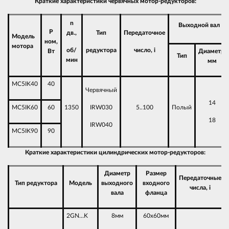
Краткие характеристики червячных мотор-редукторов:
n
Выходной вал
P
дв.,
Тип
Передаточное
Модель
ном,
мотора
об/
редуктора
число, i
Вт
Диаметр,
Тип
мин
мм
MC5IK40
40
Червячный
14
MC5IK60
60
1350
IRW030
5..100
Полый
18
IRW040
MC5IK90
90
Краткие характеристики цилиндрических мотор-редукторов:
Диаметр
Размер
Передаточные
Тип редуктора
Модель
выходного
входного
числа, i
вала
фланца
2GN…K
8мм
60х60мм