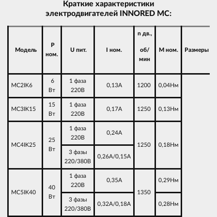
Краткие характеристики
электродвигателей INNORED МС:
n дв.,
P
Модель
U пит.
I ном.
об/
M ном.
Размеры
ном.
мин
6
1 фаза
MC2IK6
0,13А
1200
0,04Нм
Вт
220В
15
1 фаза
MC3IK15
0,17А
1250
0,13Нм
Вт
220В
1 фаза
0,24А
220В
25
MC4IK25
1250
0,18Нм
Вт
3 фазы
0,26А/0,15А
220/380В
1 фаза
0,35А
0,29Нм
220В
40
MC5IK40
1350
Вт
3 фазы
0,32А/0,18А
0,28Нм
220/380В