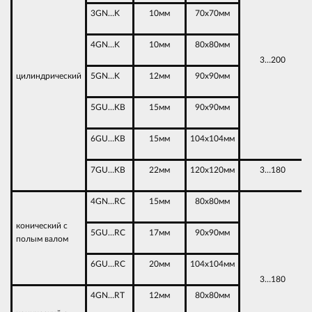
3GN…K
10мм
70х70мм
4GN…K
10мм
80х80мм
3…200
цилиндрический
5GN…K
12мм
90х90мм
5GU…KB
15мм
90х90мм
6GU…KB
15мм
104х104мм
7GU…KB
22мм
120х120мм
3…180
4GN…RC
15мм
80х80мм
конический с
5GU…RC
17мм
90х90мм
полым валом
6GU…RC
20мм
104х104мм
3…180
4GN…RT
12мм
80х80мм