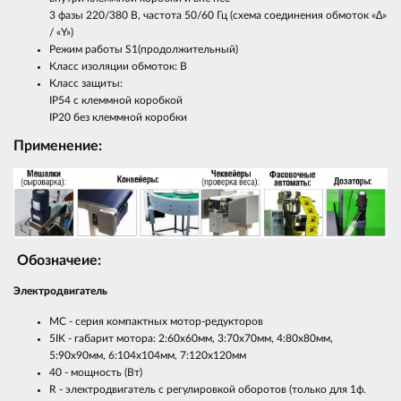
3 фазы 220/380 В, частота 50/60 Гц (cхема соединения обмоток «∆»
/ «Y»)
Режим работы S1(продолжительный)
Класс изоляции обмоток: В
Класс защиты:
IP54 с клеммной коробкой
IP20 без клеммной коробки
Применение:
Обозначеие:
Электродвигатель
MC - серия компактных мотор-редукторов
5IK - габарит мотора: 2:60х60мм, 3:70х70мм, 4:80х80мм,
5:90х90мм, 6:104x104мм, 7:120x120мм
40 - мощность (Вт)
R - электродвигатель с регулировкой оборотов (только для 1ф.