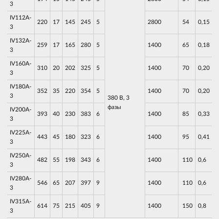
3
IV112A-
220
17
145
245
5
2800
54
0,15
3
IV132A-
259
17
165
280
5
1400
65
0,18
3
IV160A-
310
20
202
325
5
1400
70
0,20
3
IV180A-
352
35
220
354
5
1400
70
0,20
3
380 В, 3
фазы
IV200A-
393
40
230
383
6
1400
85
0,33
3
IV225A-
443
45
180
323
6
1400
95
0,41
3
IV250A-
482
55
198
343
6
1400
110
0,6
3
IV280A-
546
65
207
397
9
1400
110
0,6
3
IV315A-
614
75
215
405
9
1400
150
0,8
3