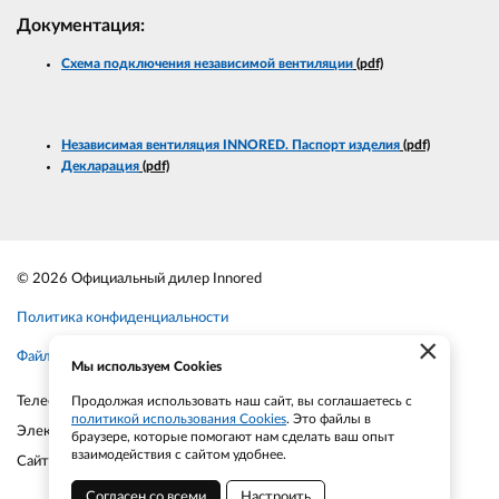
Документация:
Схема подключения независимой вентиляции
(pdf)
Независимая вентиляция INNORED. Паспорт изделия
(pdf)
Декларация
(pdf)
© 2026 Официальный дилер Innored
Политика конфиденциальности
×
Файлы cookie
Мы используем Cookies
Продолжая использовать наш сайт, вы соглашаетесь с
Телефон:
+7-903-935-6690
политикой использования Cookies
. Это файлы в
Электронная почта:
smt21@bk.ru
браузере, которые помогают нам сделать ваш опыт
взаимодействия с сайтом удобнее.
Сайт:
smt21.ru
Согласен со всеми
Настроить