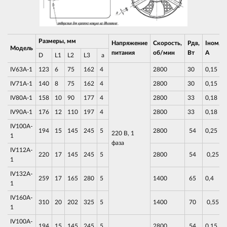
Размеры, мм
Напряжение
Скорость,
Рдв,
Iном,
Модель
питания
об/мин
Вт
А
D
L1
L2
L3
a
IV63A-1
123
6
75
162
4
2800
30
0,15
IV71A-1
140
8
75
162
4
2800
30
0,15
IV80A-1
158
10
90
177
4
2800
33
0,18
IV90A-1
176
12
110
197
4
2800
33
0,18
IV100A-
194
15
145
245
5
2800
54
0,25
220 В, 1
1
фаза
IV112A-
220
17
145
245
5
2800
54
0,25
1
IV132A-
259
17
165
280
5
1400
65
0,4
1
IV160A-
310
20
202
325
5
1400
70
0,55
1
IV100A-
194
15
145
245
5
2800
54
0,15