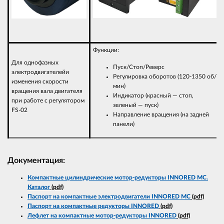
Функции:
Для однофазных
Пуск/Стоп/Реверс
электродвигателейи
Регулировка оборотов (120-1350 об/
изменения скорости
мин)
вращения вала двигателя
Индикатор (красный — стоп,
при работе с регулятором
зеленый — пуск)
FS-02
Направление вращения (на задней
панели)
Документация:
Компактные цилиндрические мотор-редукторы INNORED MC.
Каталог
(pdf)
Паспорт на компактные электродвигатели INNORED MC
(pdf)
Паспорт на компактные редукторы INNORED
(pdf)
Лефлет на компактные мотор-редукторы INNORED
(pdf)