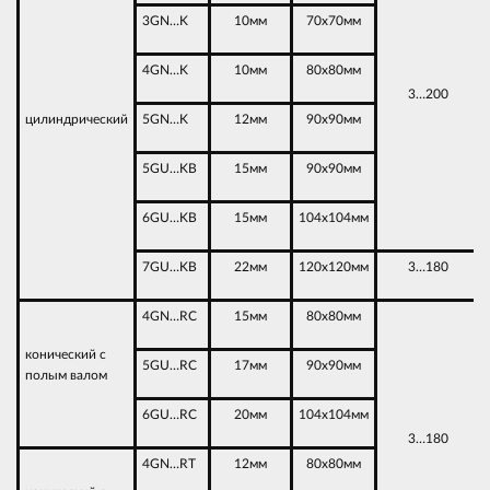
3GN…K
10мм
70х70мм
4GN…K
10мм
80х80мм
3…200
цилиндрический
5GN…K
12мм
90х90мм
5GU…KB
15мм
90х90мм
6GU…KB
15мм
104х104мм
7GU…KB
22мм
120х120мм
3…180
4GN…RC
15мм
80х80мм
конический с
5GU…RC
17мм
90х90мм
полым валом
6GU…RC
20мм
104х104мм
3…180
4GN…RT
12мм
80х80мм