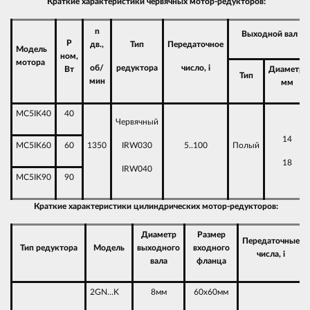
Краткие характеристики червячных мотор-редукторов:
n
Выходной вал
P
дв.,
Тип
Передаточное
Модель
ном,
мотора
об/
редуктора
число, i
Вт
Диаметр,
Тип
мин
мм
MC5IK40
40
Червячный
14
MC5IK60
60
1350
IRW030
5..100
Полый
18
IRW040
MC5IK90
90
Краткие характеристики цилиндрических мотор-редукторов:
Диаметр
Размер
Передаточные
Тип редуктора
Модель
выходного
входного
числа, i
вала
фланца
2GN…K
8мм
60х60мм