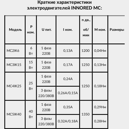
Краткие характеристики
электродвигателей INNORED МС:
n дв.,
P
Модель
U пит.
I ном.
об/
M ном.
Размеры
ном.
мин
6
1 фаза
MC2IK6
0,13А
1200
0,04Нм
Вт
220В
15
1 фаза
MC3IK15
0,17А
1250
0,13Нм
Вт
220В
1 фаза
0,24А
220В
25
MC4IK25
1250
0,18Нм
Вт
3 фазы
0,26А/0,15А
220/380В
1 фаза
0,35А
0,29Нм
220В
40
MC5IK40
1350
Вт
3 фазы
0,32А/0,18А
0,28Нм
220/380В