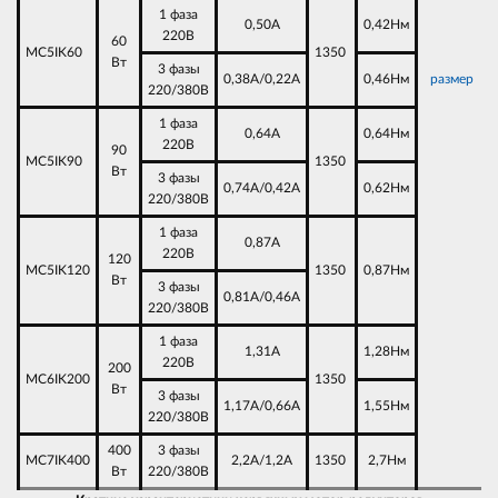
1 фаза
0,50А
0,42Нм
220В
60
MC5IK60
1350
Вт
3 фазы
0,38А/0,22А
0,46Нм
размер
220/380В
1 фаза
0,64А
0,64Нм
220В
90
MC5IK90
1350
Вт
3 фазы
0,74А/0,42А
0,62Нм
220/380В
1 фаза
0,87А
220В
120
MC5IK120
1350
0,87Нм
Вт
3 фазы
0,81А/0,46А
220/380В
1 фаза
1,31А
1,28Нм
220В
200
MC6IK200
1350
Вт
3 фазы
1,17А/0,66А
1,55Нм
220/380В
400
3 фазы
MC7IK400
2,2А/1,2А
1350
2,7Нм
Вт
220/380В