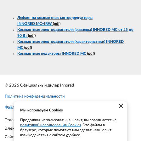
Лефлет на компактные мотор-редукторы
INNORED
MC
+IRW
(pdf)
Компактные электродвигатели (размеры) INNORED MC от 25 до
90 Вт
(pdf)
Компактные электродвигатели (характеристики) INNORED
MC
(pdf)
Компактные редукторы INNORED MC
(pdf)
© 2026 Официальный дилер Innored
Политика конфиденциальности
×
Файлы cookie
Мы используем Cookies
Телефон:
+7-903-935-6690
Продолжая использовать наш сайт, вы соглашаетесь с
политикой использования Cookies
. Это файлы в
Электронная почта:
smt21@bk.ru
браузере, которые помогают нам сделать ваш опыт
взаимодействия с сайтом удобнее.
Сайт:
smt21.ru