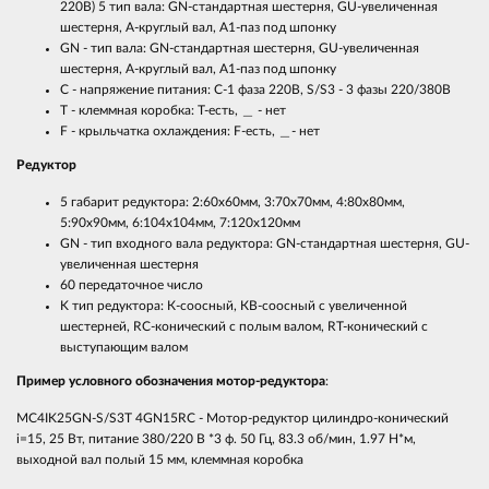
220B) 5 тип вала: GN-стандартная шестерня, GU-увеличенная
шестерня, А-круглый вал, А1-паз под шпонку
GN - тип вала: GN-стандартная шестерня, GU-увеличенная
шестерня, А-круглый вал, А1-паз под шпонку
C - напряжение питания: С-1 фаза 220B, S/S3 - 3 фазы 220/380B
T - клеммная коробка: Т-есть, ＿ - нет
F - крыльчатка охлаждения: F-есть, ＿- нет
Редуктор
5 габарит редуктора: 2:60х60мм, 3:70х70мм, 4:80x80мм,
5:90х90мм, 6:104х104мм, 7:120х120мм
GN - тип входного вала редуктора: GN-стандартная шестерня, GU-
увеличенная шестерня
60 передаточное число
K тип редуктора: К-соосный, КВ-соосный с увеличенной
шестерней, RC-конический с полым валом, RT-конический с
выступающим валом
Пример условного обозначения мотор-редуктора
:
MC4IK25GN-S/S3T 4GN15RC - Мотор-редуктор цилиндро-конический
i=15, 25 Вт, питание 380/220 В *3 ф. 50 Гц, 83.3 об/мин, 1.97 Н*м,
выходной вал полый 15 мм, клеммная коробка