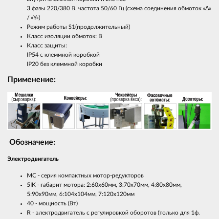
3 фазы 220/380 В, частота 50/60 Гц (cхема соединения обмоток «∆»
/ «Y»)
Режим работы S1(продолжительный)
Класс изоляции обмоток: В
Класс защиты:
IP54 с клеммной коробкой
IP20 без клеммной коробки
Применение:
Обозначеие:
Электродвигатель
MC - серия компактных мотор-редукторов
5IK - габарит мотора: 2:60х60мм, 3:70х70мм, 4:80х80мм,
5:90х90мм, 6:104x104мм, 7:120x120мм
40 - мощность (Вт)
R - электродвигатель с регулировкой оборотов (только для 1ф.