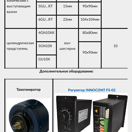
конический с
выступающим
5GU…RT
15мм
90х90мм
валом
6GU…RT
22мм
104х104мм
4GN10XK
80х80мм
цилиндрическая
вал-
5GN10X
10
предступень
шестерня
90х90мм
GU10X
Дополнительное оборудование:
Тахогенератор
Регулятор
INNOCONT FS-02