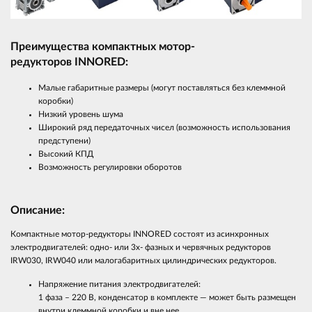
Преимущества компактных мотор-
редукторов
INNO
RED
:
Малые габаритные размеры (могут поставляться без клеммной
коробки)
Низкий уровень шума
Широкий ряд передаточных чисел (возможность использования
предступени)
Высокий КПД
Возможность регулировки оборотов
Описание:
Компактные мотор-редукторы INNORED состоят из асинхронных
электродвигателей: одно- или 3х- фазных и червячных редукторов
IRW030, IRW040 или малогабаритных цилиндрических редукторов.
Напряжение питания электродвигателей:
1 фаза – 220 В, конденсатор в комплекте — может быть размещен
внутри клеммной коробки и вне нее