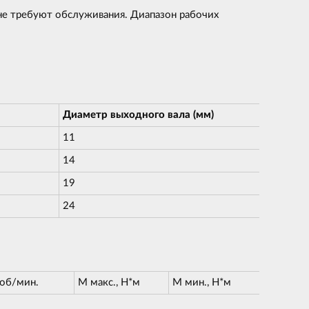
 не требуют обслуживания. Диапазон рабочих
Диаметр выходного вала (мм)
11
14
19
24
 об/мин.
М макс., Н*м
М мин., Н*м