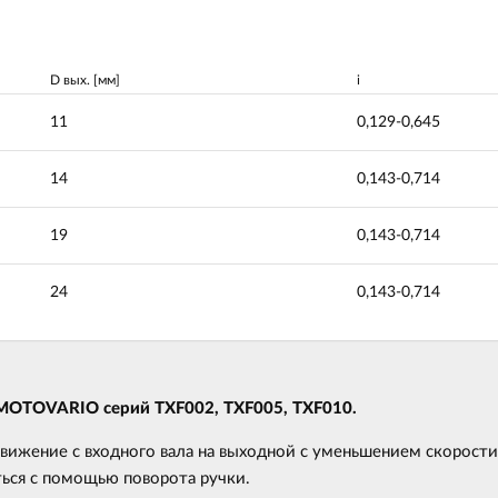
D вых. [мм]
i
11
0,129-0,645
14
0,143-0,714
19
0,143-0,714
24
0,143-0,714
MOTOVARIO серий TXF002, TXF005, TXF010.
вижение с входного вала на выходной с уменьшением скорости
ься с помощью поворота ручки.