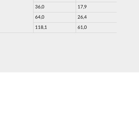
36,0
17,9
64,0
26,4
118,1
61,0