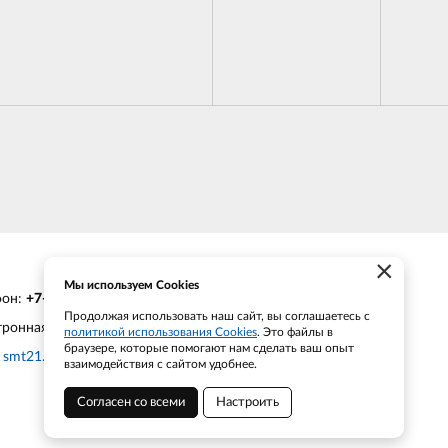
×
Мы используем Cookies
фон:
+7-903-935-6690
Продолжая использовать наш сайт, вы соглашаетесь с
тронная почта:
smt21@bk.ru
политикой использования Cookies
. Это файлы в
браузере, которые помогают нам сделать ваш опыт
:
smt21.ru
взаимодействия с сайтом удобнее.
Согласен со всеми
Настроить