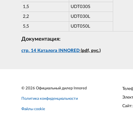
1,5
UDT030S
2,2
UDT030L
5,5
UDT050L
Документация:
стр. 14 Каталога INNORED
(pdf, рус.)
© 2026 Официальный дилер Innored
Теле
Элек
Политика конфиденциальности
Сайт
Файлы cookie