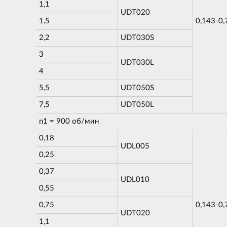
1,1
UDT020
1,5
0,143-0,
2,2
UDT030S
3
UDT030L
4
5,5
UDT050S
7,5
UDT050L
n1 = 900 об/мин
0,18
UDL005
0,25
0,37
UDL010
0,55
0,75
0,143-0,
UDT020
1,1