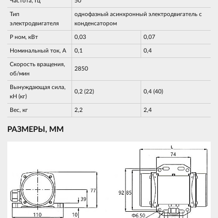
Частота, Гц
50
Тип
однофазный асинхронный электродвигатель с
электродвигателя
конденсатором
Р ном, кВт
0,03
0,07
Номинальный ток, А
0,1
0,4
Скорость вращения,
2850
об/мин
Вынуждающая сила,
0,2 (22)
0,4 (40)
кН (кг)
Вес, кг
2,2
2,4
РАЗМЕРЫ, ММ