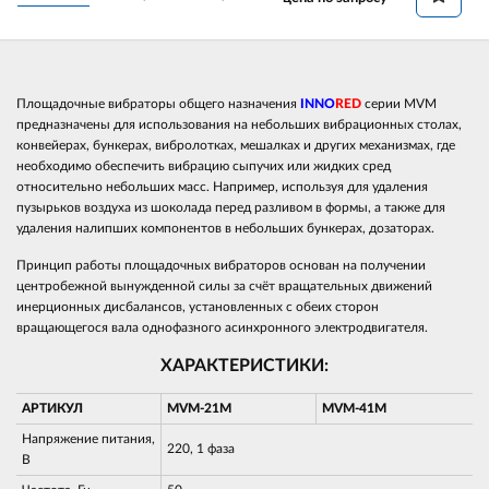
Площадочные вибраторы общего назначения
INNO
RED
серии MVM
предназначены для использования на небольших вибрационных столах,
конвейерах, бункерах, вибролотках, мешалках и других механизмах, где
необходимо обеспечить вибрацию сыпучих или жидких сред
относительно небольших масс. Например, используя для удаления
пузырьков воздуха из шоколада перед разливом в формы, а также для
удаления налипших компонентов в небольших бункерах, дозаторах.
Принцип работы площадочных вибраторов основан на получении
центробежной вынужденной силы за счёт вращательных движений
инерционных дисбалансов, установленных с обеих сторон
вращающегося вала однофазного асинхронного электродвигателя.
ХАРАКТЕРИСТИКИ:
АРТИКУЛ
MVM-21M
MVM-41M
Напряжение питания,
220, 1 фаза
В