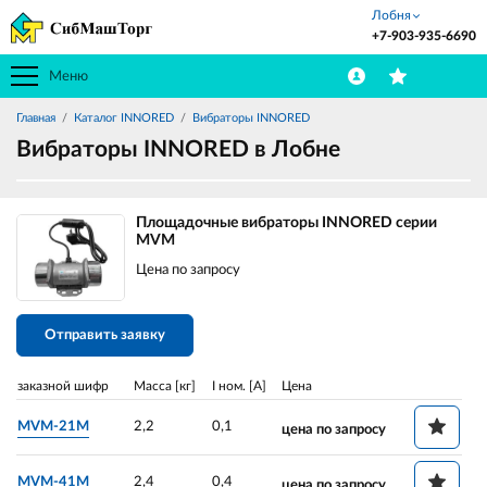
Лобня
+7-903-935-6690
Меню
Главная
Каталог INNORED
Вибраторы INNORED
Вибраторы INNORED в Лобне
Площадочные вибраторы INNORED серии
MVM
Цена по запросу
Отправить заявку
заказной шифр
Масса [кг]
I ном. [A]
Цена
MVM-21M
2,2
0,1
цена по запросу
MVM-41M
2,4
0,4
цена по запросу