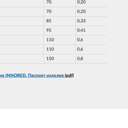
70
0,20
70
0,20
85
0,33
95
0,41
110
0,6
110
0,6
150
0,8
ия INNORED. Паспорт изделия
(pdf)