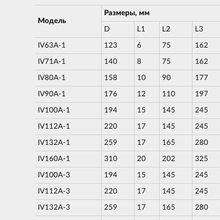
Размеры, мм
Модель
D
L1
L2
L3
IV63A-1
123
6
75
162
IV71A-1
140
8
75
162
IV80A-1
158
10
90
177
IV90A-1
176
12
110
197
IV100A-1
194
15
145
245
IV112A-1
220
17
145
245
IV132A-1
259
17
165
280
IV160A-1
310
20
202
325
IV100A-3
194
15
145
245
IV112A-3
220
17
145
245
IV132A-3
259
17
165
280