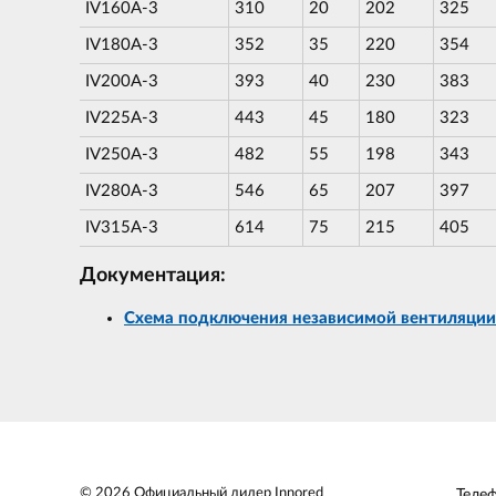
IV160A-3
310
20
202
325
IV180A-3
352
35
220
354
IV200A-3
393
40
230
383
IV225A-3
443
45
180
323
IV250A-3
482
55
198
343
IV280A-3
546
65
207
397
IV315A-3
614
75
215
405
Документация:
Схема подключения независимой вентиляции
© 2026 Официальный дилер Innored
Теле