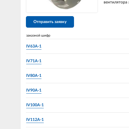
вентилятора 
Отправить заявку
заказной шифр
IV63A-1
IV71A-1
IV80A-1
IV90A-1
IV100A-1
IV112A-1