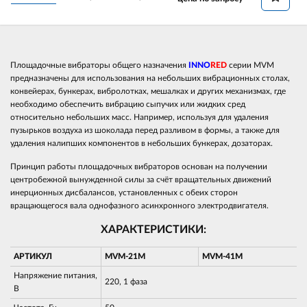
Площадочные вибраторы общего назначения
INNO
RED
серии MVM
предназначены для использования на небольших вибрационных столах,
конвейерах, бункерах, вибролотках, мешалках и других механизмах, где
необходимо обеспечить вибрацию сыпучих или жидких сред
относительно небольших масс. Например, используя для удаления
пузырьков воздуха из шоколада перед разливом в формы, а также для
удаления налипших компонентов в небольших бункерах, дозаторах.
Принцип работы площадочных вибраторов основан на получении
центробежной вынужденной силы за счёт вращательных движений
инерционных дисбалансов, установленных с обеих сторон
вращающегося вала однофазного асинхронного электродвигателя.
ХАРАКТЕРИСТИКИ:
АРТИКУЛ
MVM-21M
MVM-41M
Напряжение питания,
220, 1 фаза
В