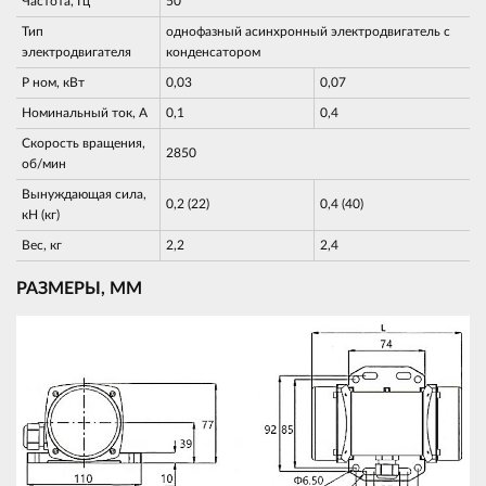
Частота, Гц
50
Тип
однофазный асинхронный электродвигатель с
электродвигателя
конденсатором
Р ном, кВт
0,03
0,07
Номинальный ток, А
0,1
0,4
Скорость вращения,
2850
об/мин
Вынуждающая сила,
0,2 (22)
0,4 (40)
кН (кг)
Вес, кг
2,2
2,4
РАЗМЕРЫ, ММ