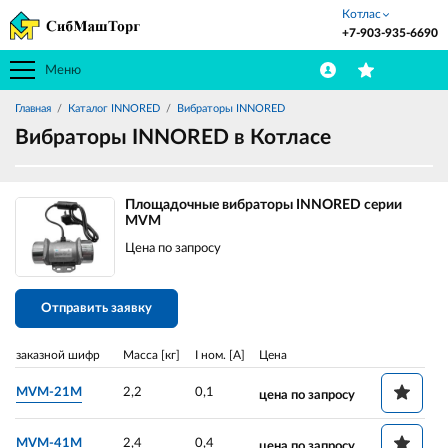
Котлас
+7-903-935-6690
Меню
Главная
Каталог INNORED
Вибраторы INNORED
Вибраторы INNORED в Котласе
Площадочные вибраторы INNORED серии
MVM
Цена по запросу
Отправить заявку
заказной шифр
Масса [кг]
I ном. [A]
Цена
MVM-21M
2,2
0,1
цена по запросу
MVM-41M
2,4
0,4
цена по запросу