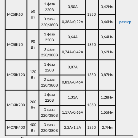
1 фаза
0,50А
0,42Нм
220В
60
MC5IK60
1350
Вт
3 фазы
0,38А/0,22А
0,46Нм
размер
220/380В
1 фаза
0,64А
0,64Нм
220В
90
MC5IK90
1350
Вт
3 фазы
0,74А/0,42А
0,62Нм
220/380В
1 фаза
0,87А
220В
120
MC5IK120
1350
0,87Нм
Вт
3 фазы
0,81А/0,46А
220/380В
1 фаза
1,31А
1,28Нм
220В
200
MC6IK200
1350
Вт
3 фазы
1,17А/0,66А
1,55Нм
220/380В
400
3 фазы
MC7IK400
2,2А/1,2А
1350
2,7Нм
Вт
220/380В