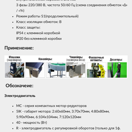
3 фазы 220/380 В, частота 50/60 Гц (cхема соединения обмоток «∆»
/ «Y»)
Режим работы S1(продолжительный)
Класс изоляции обмоток: В
Класс защиты:
IP54 с клеммной коробкой
IP20 без клеммной коробки
Применение:
Обозначеие:
Электродвигатель
MC - серия компактных мотор-редукторов
5IK - габарит мотора: 2:60х60мм, 3:70х70мм, 4:80х80мм,
5:90х90мм, 6:104x104мм, 7:120x120мм
40 - мощность (Вт)
R - электродвигатель с регулировкой оборотов (только для 1ф.