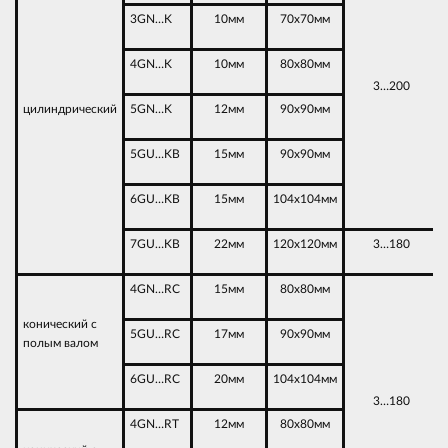
3GN…K
10мм
70х70мм
4GN…K
10мм
80х80мм
3…200
цилиндрический
5GN…K
12мм
90х90мм
5GU…KB
15мм
90х90мм
6GU…KB
15мм
104х104мм
7GU…KB
22мм
120х120мм
3…180
4GN…RC
15мм
80х80мм
конический с
5GU…RC
17мм
90х90мм
полым валом
6GU…RC
20мм
104х104мм
3…180
4GN…RT
12мм
80х80мм