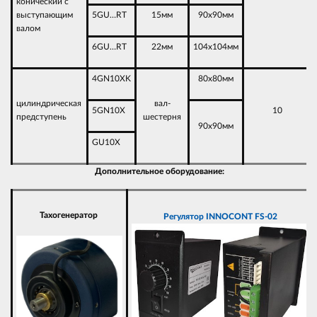
конический с
выступающим
5GU…RT
15мм
90х90мм
валом
6GU…RT
22мм
104х104мм
4GN10XK
80х80мм
цилиндрическая
вал-
5GN10X
10
предступень
шестерня
90х90мм
GU10X
Дополнительное оборудование:
Тахогенератор
Регулятор
INNOCONT FS-02