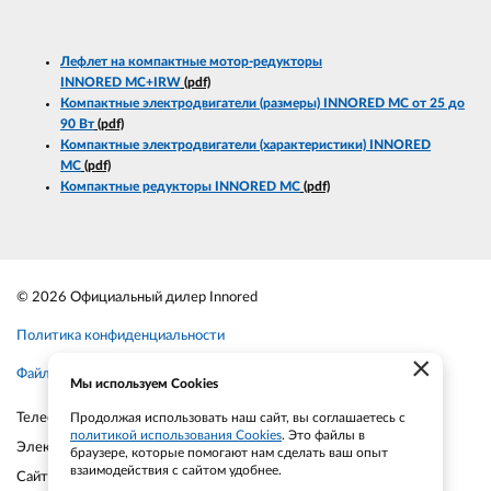
Лефлет на компактные мотор-редукторы
INNORED
MC
+IRW
(pdf)
Компактные электродвигатели (размеры) INNORED MC от 25 до
90 Вт
(pdf)
Компактные электродвигатели (характеристики) INNORED
MC
(pdf)
Компактные редукторы INNORED MC
(pdf)
© 2026 Официальный дилер Innored
Политика конфиденциальности
×
Файлы cookie
Мы используем Cookies
Телефон:
+7-903-935-6690
Продолжая использовать наш сайт, вы соглашаетесь с
политикой использования Cookies
. Это файлы в
Электронная почта:
smt21@bk.ru
браузере, которые помогают нам сделать ваш опыт
взаимодействия с сайтом удобнее.
Сайт:
smt21.ru