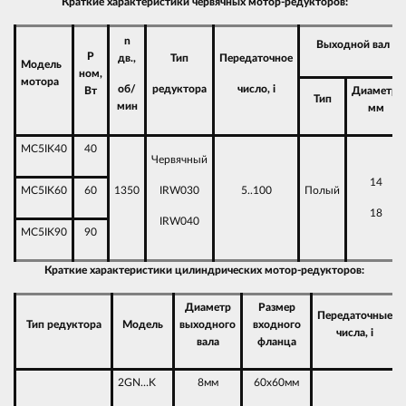
Краткие характеристики червячных мотор-редукторов:
n
Выходной вал
P
дв.,
Тип
Передаточное
Модель
ном,
мотора
об/
редуктора
число, i
Вт
Диаметр,
Тип
мин
мм
MC5IK40
40
Червячный
14
MC5IK60
60
1350
IRW030
5..100
Полый
18
IRW040
MC5IK90
90
Краткие характеристики цилиндрических мотор-редукторов:
Диаметр
Размер
Передаточные
Тип редуктора
Модель
выходного
входного
числа, i
вала
фланца
2GN…K
8мм
60х60мм