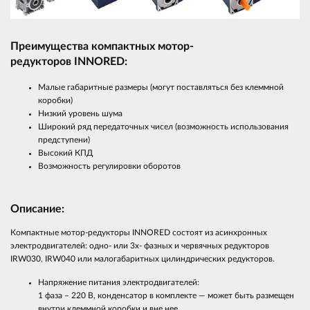
Преимущества компактных мотор-
редукторов
INNO
RED
:
Малые габаритные размеры (могут поставляться без клеммной
коробки)
Низкий уровень шума
Широкий ряд передаточных чисел (возможность использования
предступени)
Высокий КПД
Возможность регулировки оборотов
Описание:
Компактные мотор-редукторы INNORED состоят из асинхронных
электродвигателей: одно- или 3х- фазных и червячных редукторов
IRW030, IRW040 или малогабаритных цилиндрических редукторов.
Напряжение питания электродвигателей:
1 фаза – 220 В, конденсатор в комплекте — может быть размещен
внутри клеммной коробки и вне нее