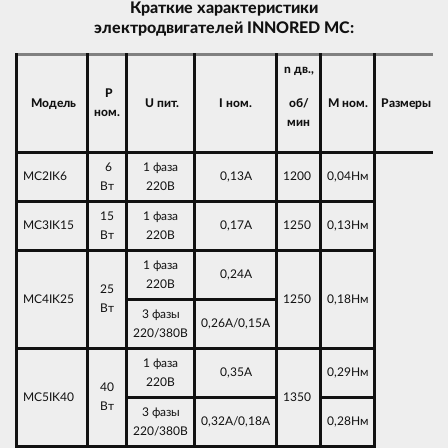
Краткие характеристики
электродвигателей INNORED МС:
n дв.,
P
Модель
U пит.
I ном.
об/
M ном.
Размеры
ном.
мин
6
1 фаза
MC2IK6
0,13А
1200
0,04Нм
Вт
220В
15
1 фаза
MC3IK15
0,17А
1250
0,13Нм
Вт
220В
1 фаза
0,24А
220В
25
MC4IK25
1250
0,18Нм
Вт
3 фазы
0,26А/0,15А
220/380В
1 фаза
0,35А
0,29Нм
220В
40
MC5IK40
1350
Вт
3 фазы
0,32А/0,18А
0,28Нм
220/380В