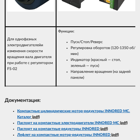
Функции:
Для однофазных
Пуск/Стоп/Реверс
электродвигателейи
Регулировка оборотов (120-1350 об/
изменения скорости
мин)
вращения вала двигателя
Индикатор (красный — стоп,
при работе с регулятором
зеленый — пуск)
FS-02
Направление вращения (на задней
панели)
Документация:
Компактные цилиндрические мотор-редукторы INNORED MC.
Каталог
(pdf)
Паспорт на компактные электродвигатели INNORED MC
(pdf)
Паспорт на компактные редукторы INNORED
(pdf)
Лефлет на компактные мотор-редукторы INNORED
(pdf)