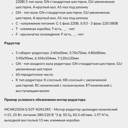
220B) 5 тип вала: GN-стандартная шестерня, GU-увеличенная
шестерня, А-круглый вал, А1-паз под шпонку
GN - тип вала: GN-стандартная шестерня, GU-увеличенная
шестерня, А-круглый вал, А1-паз под шпонку
C - напряжение питания: С-1 фаза 220B, S/S3 - 3 фазы 220/380B
T - клеммная коробка: Т-есть, ＿ - нет
F - крыльчатка охлаждения: F-есть, ＿- нет
Редуктор
5 габарит редуктора: 2:60х60мм, 3:70х70мм, 4:80x80мм,
5:90х90мм, 6:104х104мм, 7:120х120мм
GN - тип входного вала редуктора: GN-стандартная шестерня, GU-
увеличенная шестерня
60 передаточное число
K тип редуктора: К-соосный, КВ-соосный с увеличенной
шестерней, RC-конический с полым валом, RT-конический с
выступающим валом
Пример условного обозначения мотор-редуктора
:
MC4IK25GN-S/S3T 4GN15RC - Мотор-редуктор цилиндро-конический
i=15, 25 Вт, питание 380/220 В *3 ф. 50 Гц, 83.3 об/мин, 1.97 Н*м,
выходной вал полый 15 мм, клеммная коробка