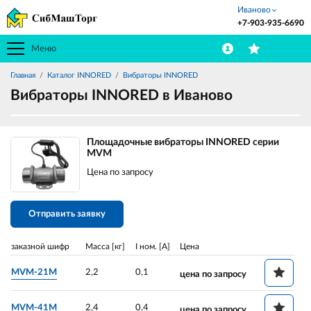
Иваново
+7-903-935-6690
Меню
Главная
Каталог INNORED
Вибраторы INNORED
Вибраторы INNORED в Иваново
Площадочные вибраторы INNORED серии
MVM
Цена по запросу
Отправить заявку
заказной шифр
Масса [кг]
I ном. [A]
Цена
MVM-21M
2,2
0,1
цена по запросу
MVM-41M
2,4
0,4
цена по запросу