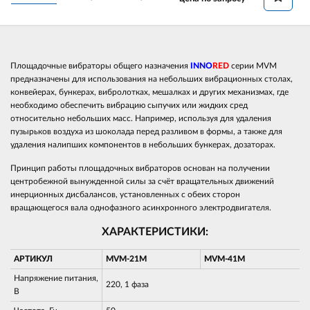
Площадочные вибраторы общего назначения
INNO
RED
серии MVM
предназначены для использования на небольших вибрационных столах,
конвейерах, бункерах, вибролотках, мешалках и других механизмах, где
необходимо обеспечить вибрацию сыпучих или жидких сред
относительно небольших масс. Например, используя для удаления
пузырьков воздуха из шоколада перед разливом в формы, а также для
удаления налипших компонентов в небольших бункерах, дозаторах.
Принцип работы площадочных вибраторов основан на получении
центробежной вынужденной силы за счёт вращательных движений
инерционных дисбалансов, установленных с обеих сторон
вращающегося вала однофазного асинхронного электродвигателя.
ХАРАКТЕРИСТИКИ:
АРТИКУЛ
MVM-21M
MVM-41M
Напряжение питания,
220, 1 фаза
В