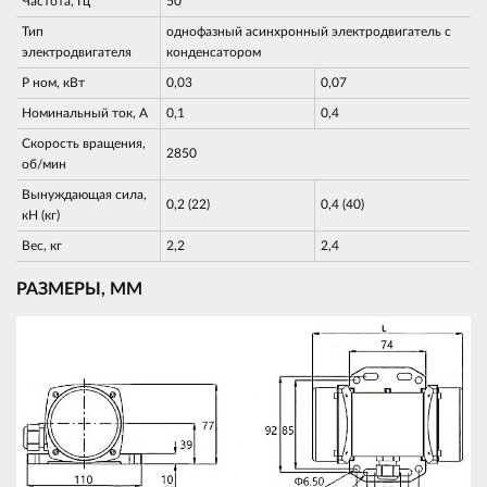
Частота, Гц
50
Тип
однофазный асинхронный электродвигатель с
электродвигателя
конденсатором
Р ном, кВт
0,03
0,07
Номинальный ток, А
0,1
0,4
Скорость вращения,
2850
об/мин
Вынуждающая сила,
0,2 (22)
0,4 (40)
кН (кг)
Вес, кг
2,2
2,4
РАЗМЕРЫ, ММ