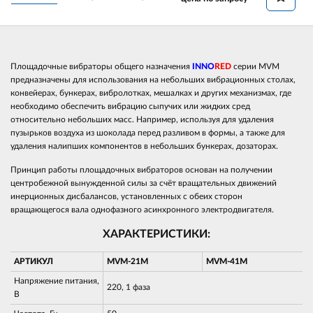
Площадочные вибраторы общего назначения
INNO
RED
серии MVM
предназначены для использования на небольших вибрационных столах,
конвейерах, бункерах, вибролотках, мешалках и других механизмах, где
необходимо обеспечить вибрацию сыпучих или жидких сред
относительно небольших масс. Например, используя для удаления
пузырьков воздуха из шоколада перед разливом в формы, а также для
удаления налипших компонентов в небольших бункерах, дозаторах.
Принцип работы площадочных вибраторов основан на получении
центробежной вынужденной силы за счёт вращательных движений
инерционных дисбалансов, установленных с обеих сторон
вращающегося вала однофазного асинхронного электродвигателя.
ХАРАКТЕРИСТИКИ:
АРТИКУЛ
MVM-21M
MVM-41M
Напряжение питания,
220, 1 фаза
В