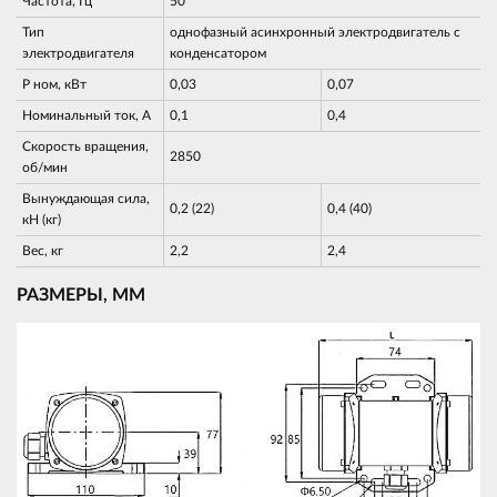
Частота, Гц
50
Тип
однофазный асинхронный электродвигатель с
электродвигателя
конденсатором
Р ном, кВт
0,03
0,07
Номинальный ток, А
0,1
0,4
Скорость вращения,
2850
об/мин
Вынуждающая сила,
0,2 (22)
0,4 (40)
кН (кг)
Вес, кг
2,2
2,4
РАЗМЕРЫ, ММ