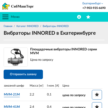
Екатеринбург
+7-903-935-6690
Меню
Главная
Каталог INNORED
Вибраторы INNORED
Вибраторы INNORED в Екатеринбурге
Площадочные вибраторы INNORED серии
MVM
Цена по запросу
Отправить заявку
заказной шифр
Масса [кг]
I ном. [A]
Цена
MVM-21M
2,2
0,1
цена по запросу
MVM-41M
2,4
0,4
цена по запросу