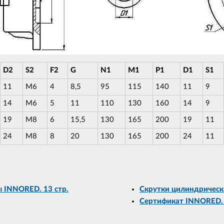
D2
S2
F2
G
N1
M1
P1
D1
S1
11
M6
4
8,5
95
115
140
11
9
14
M6
5
11
110
130
160
14
9
19
M8
6
15,5
130
165
200
19
11
24
M8
8
20
130
165
200
24
11
 INNORED. 13 стр.
Скрутки цилиндрически
Сертификат INNORED.