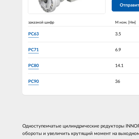
Отправит
заказной шифр
М ном. [Нм]
PC63
3.5
PC71
6.9
PC80
14.1
PC90
36
Одноступенчатые цилиндрические редукторы INNORE
обороты и увеличить крутящий момент на выходном