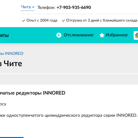
Чита
Телефон:
+7-903-935-6690
Опыт с 2004 года
Отгрузка от 3 дней с ближайшего склада
Отслеживание
Избранное
АКТЫ
оры INNORED
в Чите
нчатые редукторы INNORED
осу
ики одноступенчатого цилиндрического редуктора серии INNORED