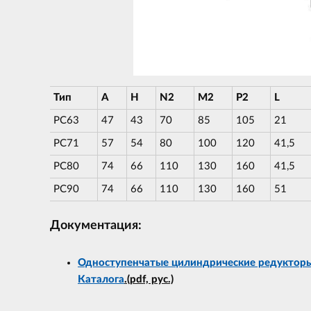
Тип
A
H
N2
М2
P2
L
PC63
47
43
70
85
105
21
PC71
57
54
80
100
120
41,5
PC80
74
66
110
130
160
41,5
PC90
74
66
110
130
160
51
Документация:
Одноступенчатые цилиндрические редукторы
Каталога
.(pdf, рус.)