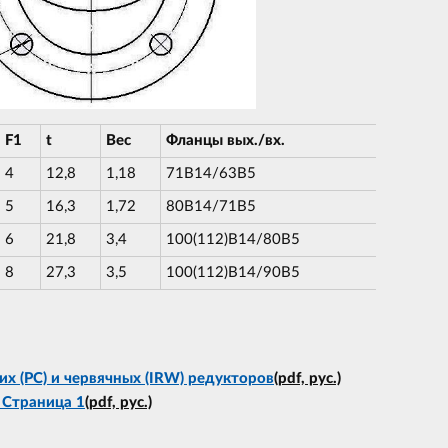
F1
t
Вес
Фланцы вых./вх.
4
12,8
1,18
71В14/63В5
5
16,3
1,72
80В14/71В5
6
21,8
3,4
100(112)В14/80В5
8
27,3
3,5
100(112)В14/90В5
х (PC) и червячных (IRW) редукторов
(pdf, рус.)
 Страница 1
(pdf, рус.)