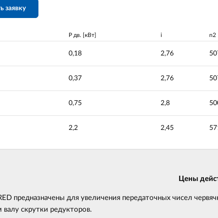
ь заявку
P дв. [кВт]
i
n2 
0,18
2,76
50
0,37
2,76
50
0,75
2,8
50
2,2
2,45
57
Цены дейст
D предназначены для увеличения передаточных чисел червячн
 валу скрутки редукторов.