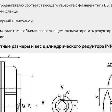
тродвигателю соответствующего габарита с фланцем типа B5. В
ом фланце.
орный и выходной.
ом, залитом в объеме, позволяющем эксплуатировать редукт
ии.
итные размеры и вес цилиндрического редуктора
IN