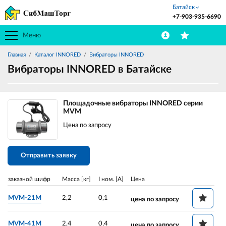
Батайск
+7-903-935-6690
Меню
Главная
Каталог INNORED
Вибраторы INNORED
Вибраторы INNORED в Батайске
Площадочные вибраторы INNORED серии
MVM
Цена по запросу
Отправить заявку
заказной шифр
Масса [кг]
I ном. [A]
Цена
MVM-21M
2,2
0,1
цена по запросу
MVM-41M
2,4
0,4
цена по запросу