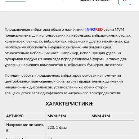
Площадочные вибраторы общего назначения
INNO
RED
серии MVM
предназначены для использования на небольших вибрационных столах,
конвейерах, бункерах, вибролотках, мешалках и других механизмах, где
необходимо обеспечить вибрацию сыпучих или жидких сред
относительно небольших масс. Например, используя для удаления
пузырьков воздуха из шоколада перед разливом в формы, а также для
удаления налипших компонентов в небольших бункерах, дозаторах.
Принцип работы площадочных вибраторов основан на получении
центробежной вынужденной силы за счёт вращательных движений
инерционных дисбалансов, установленных с обеих сторон
вращающегося вала однофазного асинхронного электродвигателя.
ХАРАКТЕРИСТИКИ:
АРТИКУЛ
MVM-21M
MVM-41M
Напряжение питания,
220, 1 фаза
В