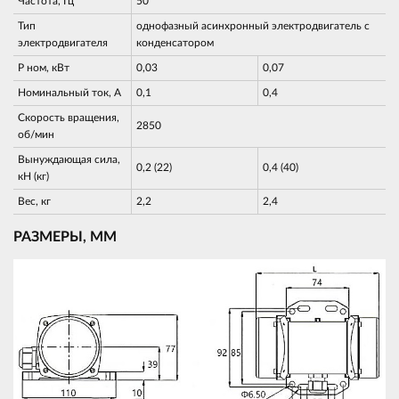
Частота, Гц
50
Тип
однофазный асинхронный электродвигатель с
электродвигателя
конденсатором
Р ном, кВт
0,03
0,07
Номинальный ток, А
0,1
0,4
Скорость вращения,
2850
об/мин
Вынуждающая сила,
0,2 (22)
0,4 (40)
кН (кг)
Вес, кг
2,2
2,4
РАЗМЕРЫ, ММ