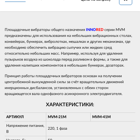
Площадочные вибраторы общего назначения
INNO
RED
серии MVM
предназначены для использования на небольших вибрационных столах,
конвейерах, бункерах, вибролотках, мешалках и других механизмах, где
необходимо обеспечить вибрацию сыпучих или жидких сред
относительно небольших масс. Например, используя для удаления
пузырьков воздуха из шоколада перед разливом в формы, а также для
удаления налипших компонентов в небольших бункерах, дозаторах.
Принцип работы площадочных вибраторов основан на получении
центробежной вынужденной силы за счёт вращательных движений
инерционных дисбалансов, установленных с обеих сторон
вращающегося вала однофазного асинхронного электродвигателя.
ХАРАКТЕРИСТИКИ:
АРТИКУЛ
MVM-21M
MVM-41M
Напряжение питания,
220, 1 фаза
В