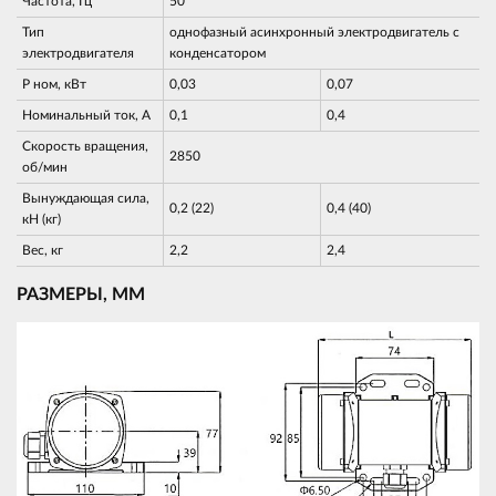
Частота, Гц
50
Тип
однофазный асинхронный электродвигатель с
электродвигателя
конденсатором
Р ном, кВт
0,03
0,07
Номинальный ток, А
0,1
0,4
Скорость вращения,
2850
об/мин
Вынуждающая сила,
0,2 (22)
0,4 (40)
кН (кг)
Вес, кг
2,2
2,4
РАЗМЕРЫ, ММ