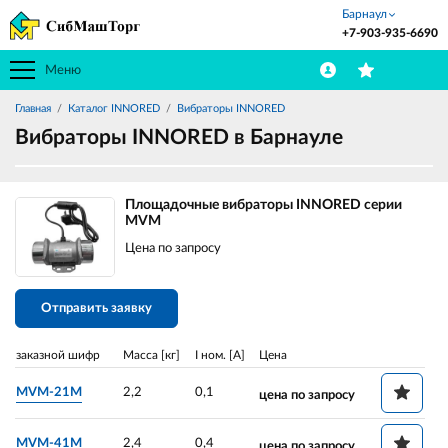
Барнаул
+7-903-935-6690
Меню
Главная
Каталог INNORED
Вибраторы INNORED
Вибраторы INNORED в Барнауле
Площадочные вибраторы INNORED серии
MVM
Цена по запросу
Отправить заявку
заказной шифр
Масса [кг]
I ном. [A]
Цена
MVM-21M
2,2
0,1
цена по запросу
MVM-41M
2,4
0,4
цена по запросу