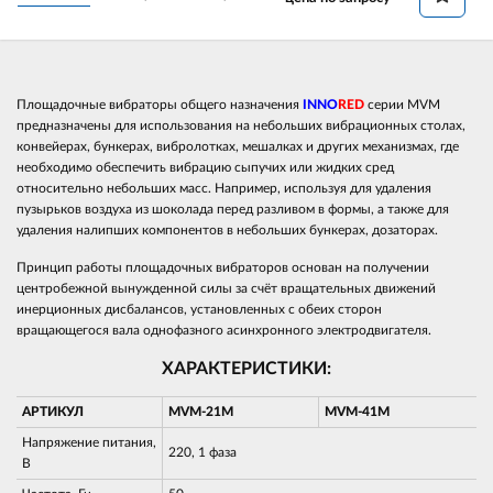
Площадочные вибраторы общего назначения
INNO
RED
серии MVM
предназначены для использования на небольших вибрационных столах,
конвейерах, бункерах, вибролотках, мешалках и других механизмах, где
необходимо обеспечить вибрацию сыпучих или жидких сред
относительно небольших масс. Например, используя для удаления
пузырьков воздуха из шоколада перед разливом в формы, а также для
удаления налипших компонентов в небольших бункерах, дозаторах.
Принцип работы площадочных вибраторов основан на получении
центробежной вынужденной силы за счёт вращательных движений
инерционных дисбалансов, установленных с обеих сторон
вращающегося вала однофазного асинхронного электродвигателя.
ХАРАКТЕРИСТИКИ:
АРТИКУЛ
MVM-21M
MVM-41M
Напряжение питания,
220, 1 фаза
В