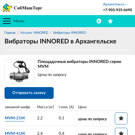
Архангельск
+7-903-935-6690
Меню
Главная
Каталог INNORED
Вибраторы INNORED
Вибраторы INNORED в Архангельске
Площадочные вибраторы INNORED серии
MVM
Цена по запросу
Отправить заявку
заказной шифр
Масса [кг]
I ном. [A]
Цена
MVM-21M
2,2
0,1
цена по запросу
MVM-41M
2,4
0,4
цена по запросу