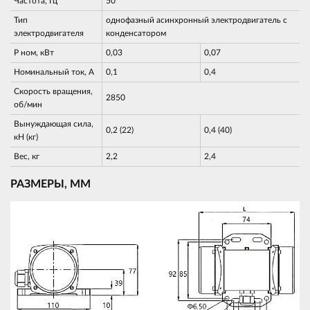
Частота, Гц
50
Тип
однофазный асинхронный электродвигатель с
электродвигателя
конденсатором
Р ном, кВт
0,03
0,07
Номинальный ток, А
0,1
0,4
Скорость вращения,
2850
об/мин
Вынуждающая сила,
0,2 (22)
0,4 (40)
кН (кг)
Вес, кг
2,2
2,4
РАЗМЕРЫ, ММ