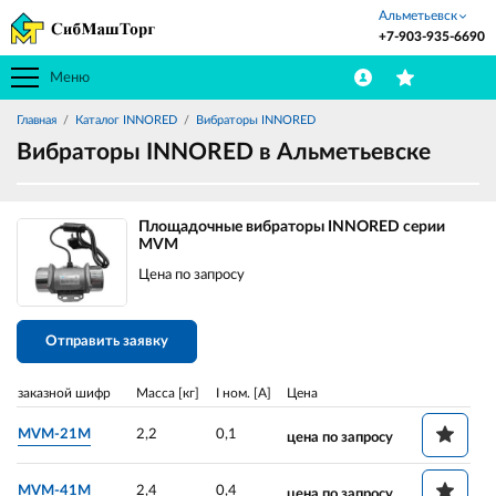
Альметьевск
+7-903-935-6690
Меню
Главная
Каталог INNORED
Вибраторы INNORED
Вибраторы INNORED в Альметьевске
Площадочные вибраторы INNORED серии
MVM
Цена по запросу
Отправить заявку
заказной шифр
Масса [кг]
I ном. [A]
Цена
MVM-21M
2,2
0,1
цена по запросу
MVM-41M
2,4
0,4
цена по запросу