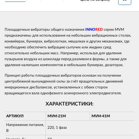
Площадочные вибраторы общего назначения
INNO
RED
серии MVM
предназначены для использования на небольших вибрационных столах,
конвейерах, бункерах, вибролотках, мешалках и других механизмах, где
необходимо обеспечить вибрацию сыпучих или жидких сред
относительно небольших масс. Например, используя для удаления
пузырьков воздуха из шоколада перед разливом в формы, а также для
удаления налипших компонентов в небольших бункерах, дозаторах.
Принцип работы площадочных вибраторов основан на получении
центробежной вынужденной силы за счёт вращательных движений
инерционных дисбалансов, установленных с обеих сторон
вращающегося вала однофазного асинхронного электродвигателя.
ХАРАКТЕРИСТИКИ:
АРТИКУЛ
MVM-21M
MVM-41M
Напряжение питания,
220, 1 фаза
В