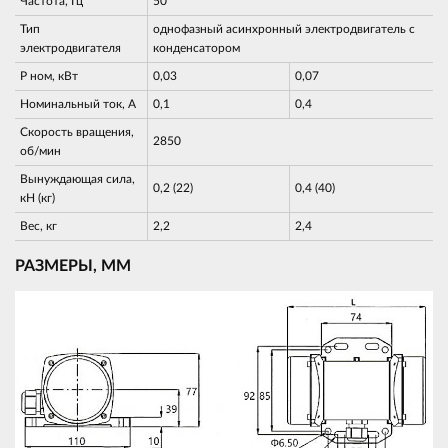
Частота, Гц
50
Тип
однофазный асинхронный электродвигатель с
электродвигателя
конденсатором
Р ном, кВт
0,03
0,07
Номинальный ток, А
0,1
0,4
Скорость вращения,
2850
об/мин
Вынуждающая сила,
0,2 (22)
0,4 (40)
кН (кг)
Вес, кг
2,2
2,4
РАЗМЕРЫ, ММ